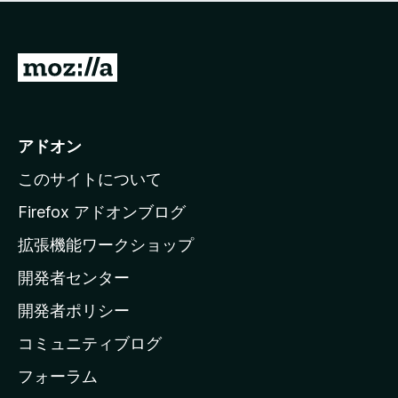
価
せ
さ
ん
れ
て
M
い
o
ま
z
せ
ん
i
アドオン
l
このサイトについて
l
a
Firefox アドオンブログ
の
拡張機能ワークショップ
ホ
開発者センター
ー
ム
開発者ポリシー
ペ
コミュニティブログ
ー
ジ
フォーラム