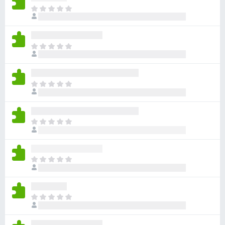
ま
だ
評
価
ま
さ
だ
れ
評
て
価
い
ま
さ
ま
だ
れ
せ
評
て
ん
価
い
ま
さ
ま
だ
れ
せ
評
て
ん
価
い
ま
さ
ま
だ
れ
せ
評
て
ん
価
い
ま
さ
ま
だ
れ
せ
評
て