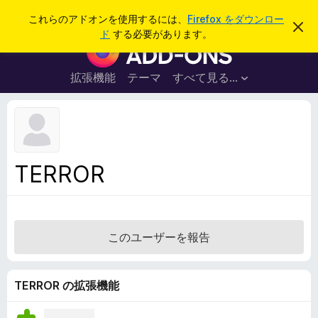
検
ログイン
これらのアドオンを使用するには、
Firefox をダウンロー
こ
索
ド
する必要があります。
の
F
お
i
知
ら
r
拡張機能
テーマ
すべて見る...
せ
e
を
閉
f
じ
o
る
x
ブ
TERROR
ラ
ウ
ザ
ー
このユーザーを報告
ア
ド
オ
TERROR の拡張機能
ン