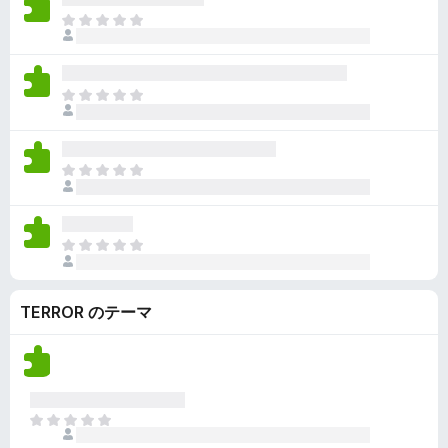
ん
価
い
ま
さ
ま
だ
れ
せ
評
て
ん
価
い
ま
さ
ま
だ
れ
せ
評
て
ん
価
い
ま
さ
ま
だ
れ
せ
評
て
ん
価
い
ま
さ
ま
だ
れ
せ
評
て
ん
TERROR のテーマ
価
い
さ
ま
れ
せ
て
ん
い
ま
ま
せ
だ