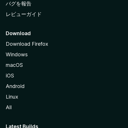
へ
バグを報告
レビューガイド
Download
Download Firefox
Windows
macOS
iOS
Android
Linux
All
Latest Builds