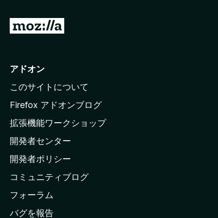
3
.
9
M
の
o
評
z
価
i
アドオン
l
このサイトについて
l
a
Firefox アドオンブログ
の
拡張機能ワークショップ
ホ
開発者センター
ー
ム
開発者ポリシー
ペ
コミュニティブログ
ー
ジ
フォーラム
へ
バグを報告