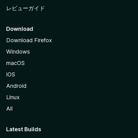
レビューガイド
Download
Download Firefox
Windows
macOS
iOS
Android
Linux
All
Latest Builds