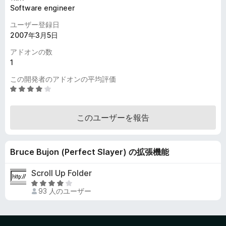
Software engineer
ユーザー登録日
2007年3月5日
アドオンの数
1
この開発者のアドオンの平均評価
5
段
階
このユーザーを報告
中
3
.
Bruce Bujon (Perfect Slayer) の拡張機能
9
の
Scroll Up Folder
評
5
価
93 人のユーザー
段
階
中