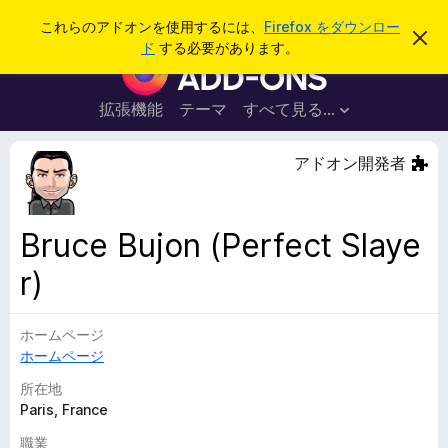
検
ログイン
これらのアドオンを使用するには、
Firefox をダウンロー
こ
索
ド
する必要があります。
の
F
お
i
知
ら
r
拡張機能
テーマ
すべて見る...
せ
e
を
閉
f
アドオン開発者
じ
o
る
x
ブ
Bruce Bujon (Perfect Slaye
ラ
r)
ウ
ザ
ー
ホームページ
ア
ホームページ
ド
所在地
オ
Paris, France
ン
職業