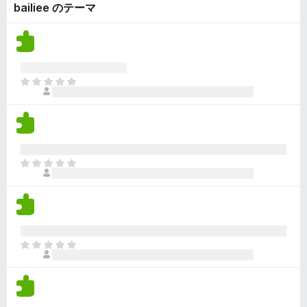
ん
bailiee のテーマ
価
い
さ
ま
れ
せ
て
ん
い
ま
ま
せ
だ
ん
評
価
さ
れ
ま
て
だ
い
評
ま
価
せ
さ
ん
れ
ま
て
だ
い
評
ま
価
せ
さ