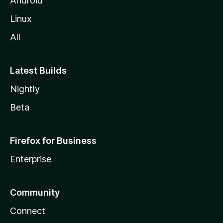
Android
Linux
All
Latest Builds
Nightly
Beta
Firefox for Business
Enterprise
Community
Connect