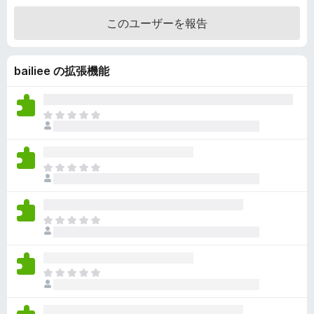
階
このユーザーを報告
中
4
.
bailiee の拡張機能
6
の
評
価
ま
だ
評
価
ま
さ
だ
れ
評
て
価
い
ま
さ
ま
だ
れ
せ
評
て
ん
価
い
ま
さ
ま
だ
れ
せ
評
て