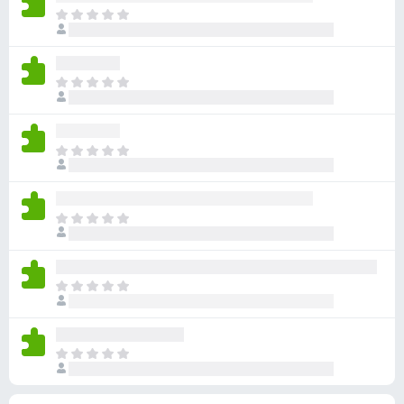
ん
価
い
ま
さ
ま
だ
れ
せ
評
て
ん
価
い
ま
さ
ま
だ
れ
せ
評
て
ん
価
い
ま
さ
ま
だ
れ
せ
評
て
ん
価
い
ま
さ
ま
だ
れ
せ
評
て
ん
価
い
ま
さ
ま
だ
れ
せ
評
て
ん
価
い
ま
さ
ま
だ
れ
せ
評
て