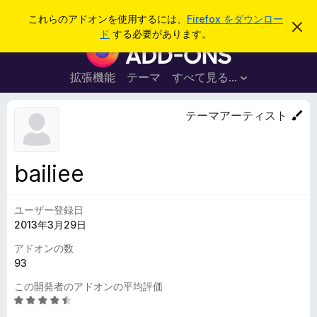
検
ログイン
これらのアドオンを使用するには、
Firefox をダウンロー
こ
索
ド
する必要があります。
の
F
お
i
知
ら
r
拡張機能
テーマ
すべて見る...
せ
e
を
閉
f
テーマアーティスト
じ
o
る
x
ブ
bailiee
ラ
ウ
ユーザー登録日
ザ
2013年3月29日
ー
ア
アドオンの数
ド
93
オ
この開発者のアドオンの平均評価
ン
5
段