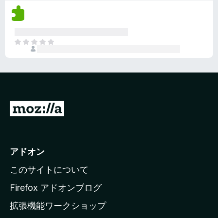
評
ま
価
せ
さ
ん
れ
ま
て
だ
い
評
ま
価
せ
さ
ん
れ
て
M
い
o
ま
z
せ
ん
i
アドオン
l
このサイトについて
l
a
Firefox アドオンブログ
の
拡張機能ワークショップ
ホ