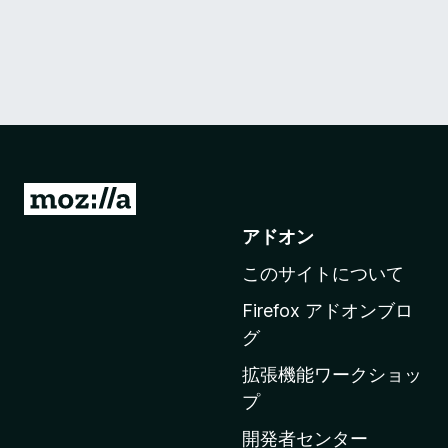
M
o
アドオン
z
このサイトについて
i
l
Firefox アドオンブロ
l
グ
a
拡張機能ワークショッ
の
プ
ホ
ー
開発者センター