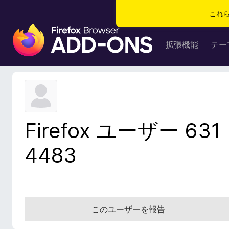
これ
F
i
拡張機能
テー
r
e
f
o
x
ブ
Firefox ユーザー 631
ラ
ウ
4483
ザ
ー
ア
ド
オ
このユーザーを報告
ン