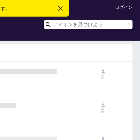
ログイン
ます。
こ
の
お
検
知
検
ら
索
索
せ
を
閉
じ
る