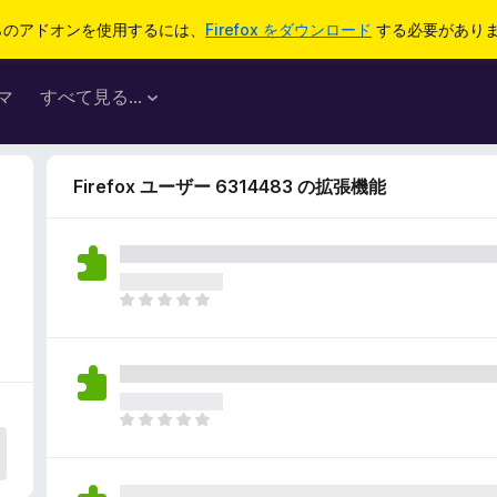
らのアドオンを使用するには、
Firefox をダウンロード
する必要があり
マ
すべて見る...
Firefox ユーザー 6314483 の拡張機能
ま
だ
評
価
さ
れ
ま
て
だ
い
評
ま
価