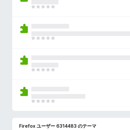
さ
ん
れ
ま
て
だ
い
評
ま
価
せ
さ
ん
れ
ま
て
だ
い
評
ま
価
せ
さ
ん
れ
ま
て
だ
い
評
ま
価
せ
さ
ん
れ
ま
て
だ
い
評
ま
価
せ
Firefox ユーザー 6314483 のテーマ
さ