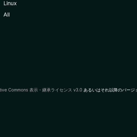
Linux
All
ative Commons 表示・継承ライセンス v3.0
あるいはそれ以降のバージ