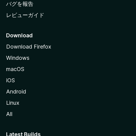
へ
バグを報告
レビューガイド
Download
Download Firefox
Windows
macOS
iOS
Android
Linux
All
Latest Builds