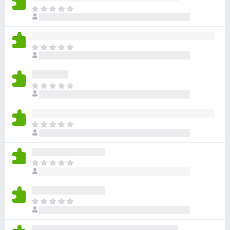
ま
だ
評
価
ま
さ
だ
れ
評
て
価
い
ま
さ
ま
だ
れ
せ
評
て
ん
価
い
ま
さ
ま
だ
れ
せ
評
て
ん
価
い
ま
さ
ま
だ
れ
せ
評
て
ん
価
い
ま
さ
ま
だ
れ
せ
評
て