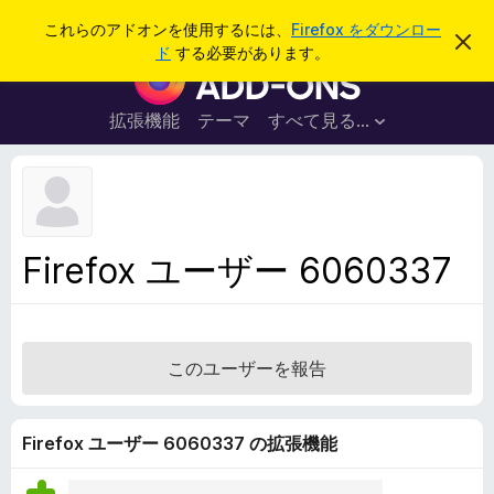
検
ログイン
これらのアドオンを使用するには、
Firefox をダウンロー
こ
索
ド
する必要があります。
の
F
お
i
知
ら
r
拡張機能
テーマ
すべて見る...
せ
e
を
閉
f
じ
o
る
x
ブ
Firefox ユーザー 6060337
ラ
ウ
ザ
ー
このユーザーを報告
ア
ド
オ
Firefox ユーザー 6060337 の拡張機能
ン