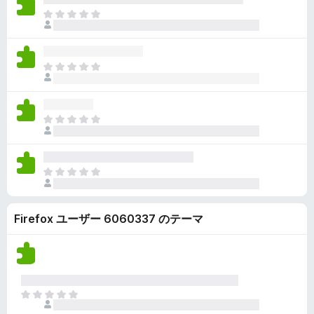
ん
価
い
ま
さ
ま
だ
れ
せ
評
て
ん
価
い
ま
さ
ま
だ
れ
せ
評
て
ん
価
い
ま
さ
ま
だ
れ
せ
評
て
ん
価
い
ま
さ
ま
だ
れ
せ
評
て
ん
Firefox ユーザー 6060337 のテーマ
価
い
さ
ま
れ
せ
て
ん
い
ま
ま
せ
だ