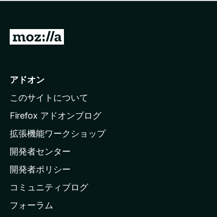
価
せ
さ
ん
れ
て
M
い
o
ま
z
せ
ん
i
アドオン
l
このサイトについて
l
a
Firefox アドオンブログ
の
拡張機能ワークショップ
ホ
開発者センター
ー
ム
開発者ポリシー
ペ
コミュニティブログ
ー
ジ
フォーラム