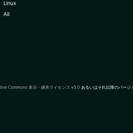
Linux
All
ative Commons 表示・継承ライセンス v3.0
あるいはそれ以降のバージ