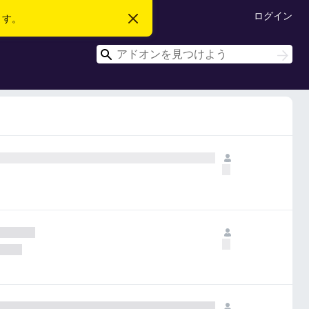
ログイン
ます。
こ
の
お
検
知
検
ら
索
索
せ
を
閉
じ
る