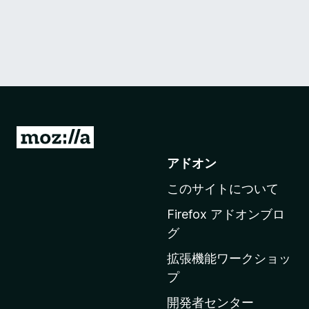
M
o
アドオン
z
このサイトについて
i
l
Firefox アドオンブロ
l
グ
a
拡張機能ワークショッ
の
プ
ホ
ー
開発者センター