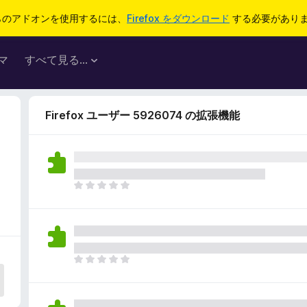
らのアドオンを使用するには、
Firefox をダウンロード
する必要があり
マ
すべて見る...
Firefox ユーザー 5926074 の拡張機能
ま
だ
評
価
さ
れ
ま
て
だ
い
評
ま
価