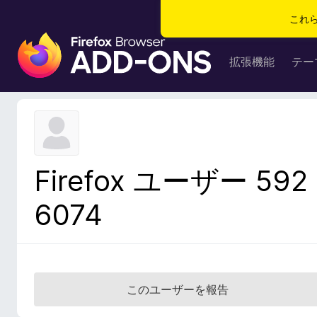
これ
F
i
拡張機能
テー
r
e
f
o
x
ブ
Firefox ユーザー 592
ラ
ウ
6074
ザ
ー
ア
ド
オ
このユーザーを報告
ン