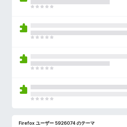
さ
ん
れ
ま
て
だ
い
評
ま
価
せ
さ
ん
れ
ま
て
だ
い
評
ま
価
せ
さ
ん
れ
ま
て
だ
い
評
ま
価
せ
さ
ん
れ
ま
て
だ
い
評
ま
価
せ
Firefox ユーザー 5926074 のテーマ
さ