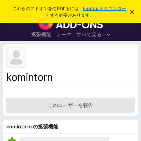
検
ログイン
これらのアドオンを使用するには、
Firefox をダウンロー
こ
索
ド
する必要があります。
の
F
お
i
知
ら
r
拡張機能
テーマ
すべて見る...
せ
e
を
閉
f
じ
o
る
x
ブ
komintorn
ラ
ウ
ザ
ー
このユーザーを報告
ア
ド
オ
komintorn の拡張機能
ン