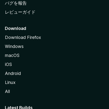
へ
バグを報告
レビューガイド
Download
Download Firefox
Windows
macOS
iOS
Android
Linux
All
Latest Builds