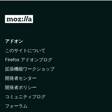
価
せ
さ
ん
れ
て
M
い
o
ま
z
せ
ん
i
アドオン
l
このサイトについて
l
a
Firefox アドオンブログ
の
拡張機能ワークショップ
ホ
開発者センター
ー
ム
開発者ポリシー
ペ
コミュニティブログ
ー
ジ
フォーラム