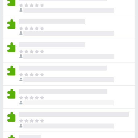
ま
だ
評
価
ま
さ
だ
れ
評
て
価
い
ま
さ
ま
だ
れ
せ
評
て
ん
価
い
ま
さ
ま
だ
れ
せ
評
て
ん
価
い
ま
さ
ま
だ
れ
せ
評
て
ん
価
い
ま
さ
ま
だ
れ
せ
評
て