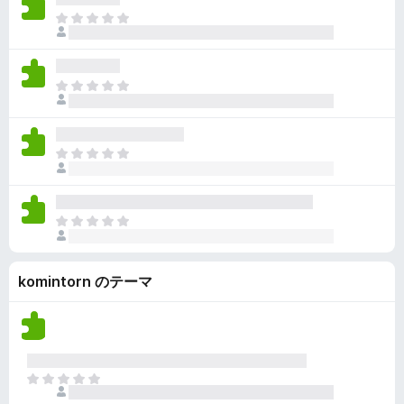
ん
価
い
ま
さ
ま
だ
れ
せ
評
て
ん
価
い
ま
さ
ま
だ
れ
せ
評
て
ん
価
い
ま
さ
ま
だ
れ
せ
評
て
ん
価
い
ま
さ
ま
だ
れ
せ
評
て
ん
komintorn のテーマ
価
い
さ
ま
れ
せ
て
ん
い
ま
ま
せ
だ