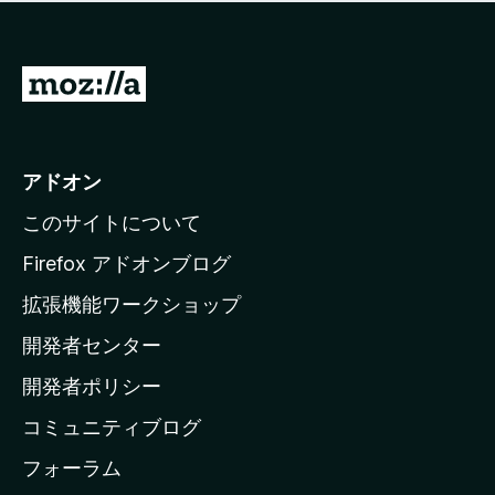
価
せ
さ
ん
れ
て
M
い
o
ま
z
せ
ん
i
アドオン
l
このサイトについて
l
a
Firefox アドオンブログ
の
拡張機能ワークショップ
ホ
開発者センター
ー
ム
開発者ポリシー
ペ
コミュニティブログ
ー
ジ
フォーラム