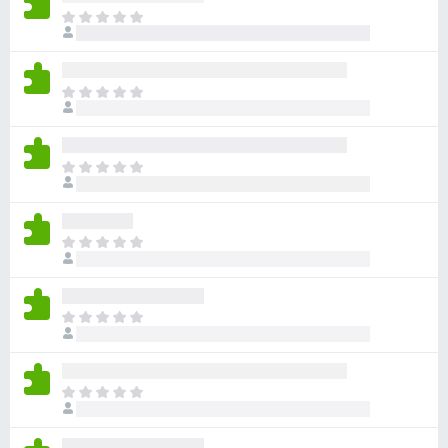
ま
だ
評
価
ま
さ
だ
れ
評
て
価
い
ま
さ
ま
だ
れ
せ
評
て
ん
価
い
ま
さ
ま
だ
れ
せ
評
て
ん
価
い
ま
さ
ま
だ
れ
せ
評
て
ん
価
い
ま
さ
ま
だ
れ
せ
評
て