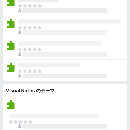
ん
価
い
ま
さ
ま
だ
れ
せ
評
て
ん
価
い
ま
さ
ま
だ
れ
せ
評
て
ん
価
い
ま
さ
ま
だ
れ
せ
評
て
ん
価
い
ま
さ
ま
だ
れ
せ
評
て
ん
Visual Notes のテーマ
価
い
さ
ま
れ
せ
て
ん
い
ま
ま
せ
だ