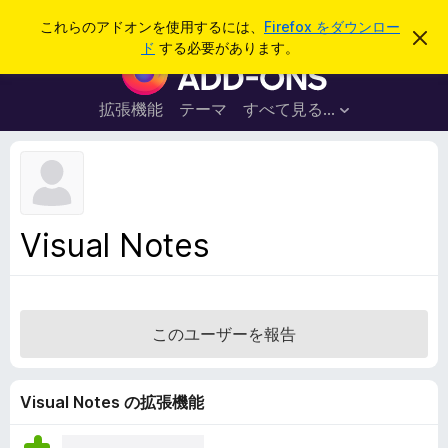
検
ログイン
これらのアドオンを使用するには、
Firefox をダウンロー
こ
索
ド
する必要があります。
の
F
お
i
知
ら
r
拡張機能
テーマ
すべて見る...
せ
e
を
閉
f
じ
o
る
x
ブ
Visual Notes
ラ
ウ
ザ
ー
このユーザーを報告
ア
ド
オ
Visual Notes の拡張機能
ン