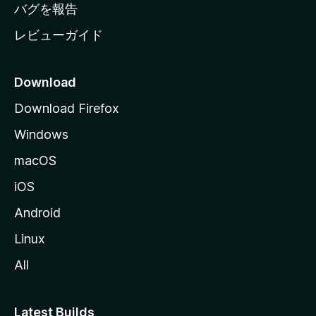
へ
バグを報告
レビューガイド
Download
Download Firefox
Windows
macOS
iOS
Android
Linux
All
Latest Builds