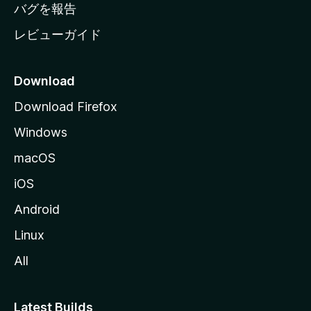
へ
バグを報告
レビューガイド
Download
Download Firefox
Windows
macOS
iOS
Android
Linux
All
Latest Builds