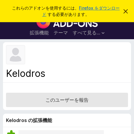
検
ログイン
これらのアドオンを使用するには、
Firefox をダウンロー
こ
索
ド
する必要があります。
の
F
お
i
知
ら
r
拡張機能
テーマ
すべて見る...
せ
e
を
閉
f
じ
o
る
x
ブ
Kelodros
ラ
ウ
ザ
ー
このユーザーを報告
ア
ド
オ
Kelodros の拡張機能
ン