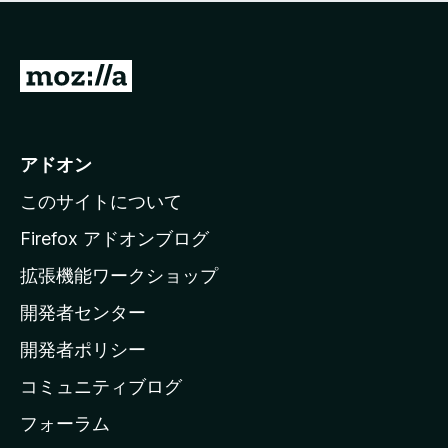
価
せ
さ
ん
れ
て
M
い
o
ま
z
せ
ん
i
アドオン
l
このサイトについて
l
a
Firefox アドオンブログ
の
拡張機能ワークショップ
ホ
開発者センター
ー
ム
開発者ポリシー
ペ
コミュニティブログ
ー
ジ
フォーラム