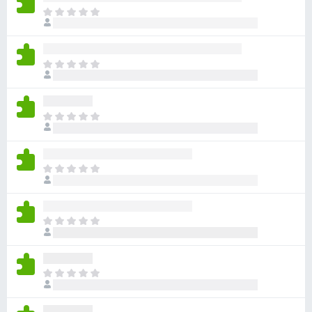
ま
だ
評
価
ま
さ
だ
れ
評
て
価
い
ま
さ
ま
だ
れ
せ
評
て
ん
価
い
ま
さ
ま
だ
れ
せ
評
て
ん
価
い
ま
さ
ま
だ
れ
せ
評
て
ん
価
い
ま
さ
ま
だ
れ
せ
評
て