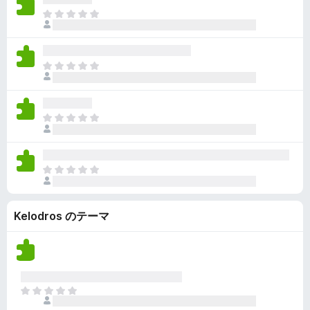
ん
価
い
ま
さ
ま
だ
れ
せ
評
て
ん
価
い
ま
さ
ま
だ
れ
せ
評
て
ん
価
い
ま
さ
ま
だ
れ
せ
評
て
ん
価
い
ま
さ
ま
だ
れ
せ
評
て
ん
Kelodros のテーマ
価
い
さ
ま
れ
せ
て
ん
い
ま
ま
せ
だ