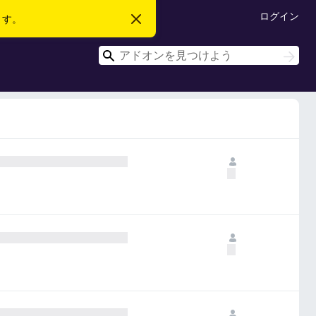
ログイン
ます。
こ
の
お
検
知
検
ら
索
索
せ
を
閉
じ
る