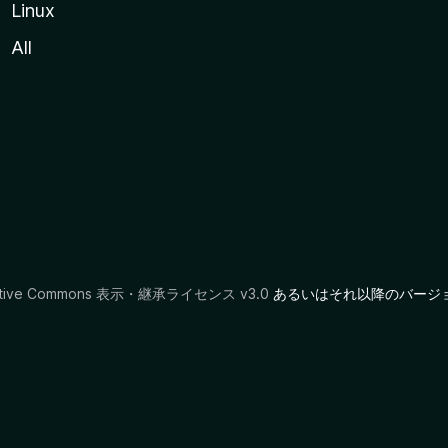
Linux
All
ative Commons 表示・継承ライセンス v3.0
あるいはそれ以降のバージ