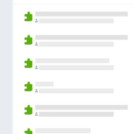
ん
れ
て
い
ま
せ
ん