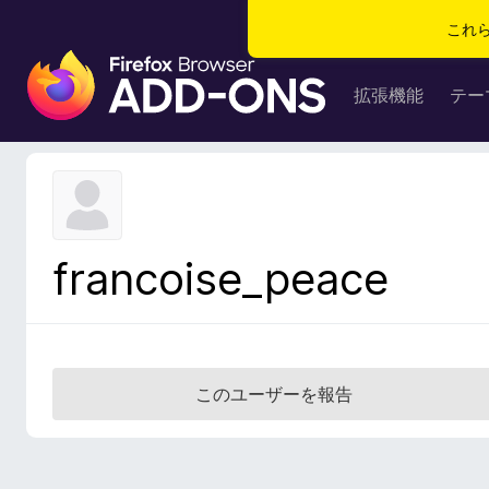
これ
F
i
拡張機能
テー
r
e
f
o
x
ブ
francoise_peace
ラ
ウ
ザ
ー
ア
このユーザーを報告
ド
オ
ン