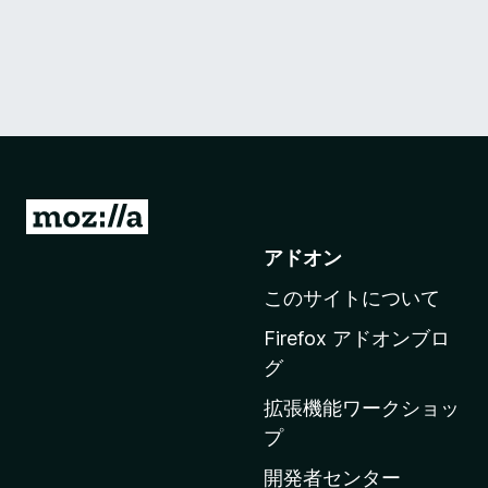
M
o
アドオン
z
このサイトについて
i
l
Firefox アドオンブロ
l
グ
a
拡張機能ワークショッ
の
プ
ホ
ー
開発者センター