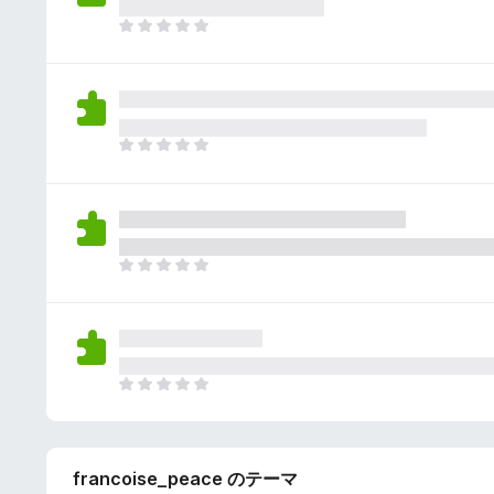
さ
ん
れ
ま
て
だ
い
評
ま
価
せ
さ
ん
れ
ま
て
だ
い
評
ま
価
せ
さ
ん
れ
ま
て
だ
い
評
ま
価
せ
さ
ん
れ
ま
て
だ
い
評
ま
価
せ
francoise_peace のテーマ
さ