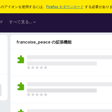
らのアドオンを使用するには、
Firefox をダウンロード
する必要があり
マ
すべて見る...
francoise_peace の拡張機能
ま
だ
評
価
さ
れ
ま
て
だ
い
評
ま
価