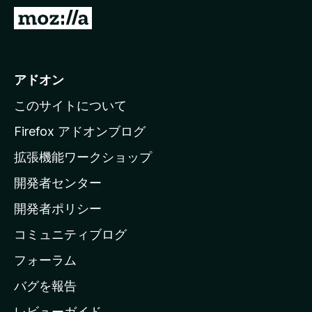
M
o
z
i
アドオン
l
このサイトについて
l
a
Firefox アドオンブログ
の
拡張機能ワークショップ
ホ
開発者センター
ー
ム
開発者ポリシー
ペ
コミュニティブログ
ー
ジ
フォーラム
へ
バグを報告
レビューガイド