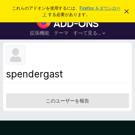
検
ログイン
これらのアドオンを使用するには、
Firefox をダウンロー
こ
索
ド
する必要があります。
の
F
お
i
知
ら
r
拡張機能
テーマ
すべて見る...
せ
e
を
閉
f
じ
o
る
x
ブ
spendergast
ラ
ウ
ザ
ー
このユーザーを報告
ア
ド
オ
ン