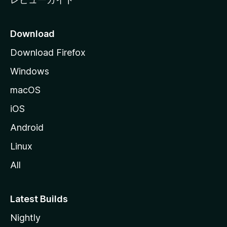
Download
Download Firefox
Windows
macOS
iOS
Android
Linux
All
Latest Builds
Nightly