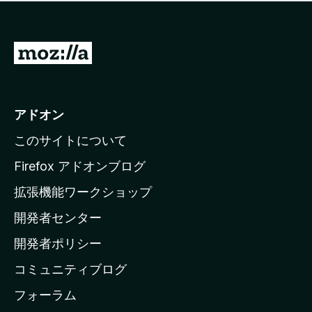
価
せ
さ
ん
れ
て
M
い
o
ま
z
せ
ん
i
アドオン
l
このサイトについて
l
a
Firefox アドオンブログ
の
拡張機能ワークショップ
ホ
開発者センター
ー
ム
開発者ポリシー
ペ
コミュニティブログ
ー
ジ
フォーラム