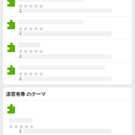
ん
価
い
ま
さ
ま
だ
れ
せ
評
て
ん
価
い
ま
さ
ま
だ
れ
せ
評
て
ん
価
い
ま
さ
ま
だ
れ
せ
評
て
ん
価
い
ま
さ
ま
だ
れ
せ
評
て
ん
凉宫有希 のテーマ
価
い
さ
ま
れ
せ
て
ん
い
ま
ま
せ
だ