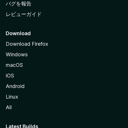
へ
バグを報告
レビューガイド
Download
Download Firefox
Windows
macOS
iOS
Android
Linux
All
Latest Builds