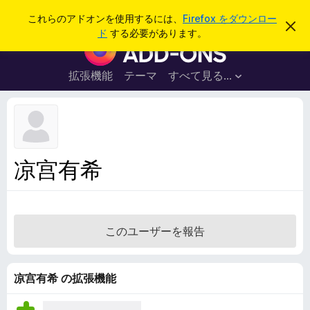
検
ログイン
これらのアドオンを使用するには、
Firefox をダウンロー
こ
索
ド
する必要があります。
の
F
お
i
知
ら
r
拡張機能
テーマ
すべて見る...
せ
e
を
閉
f
じ
o
る
x
ブ
凉宫有希
ラ
ウ
ザ
ー
このユーザーを報告
ア
ド
オ
凉宫有希 の拡張機能
ン