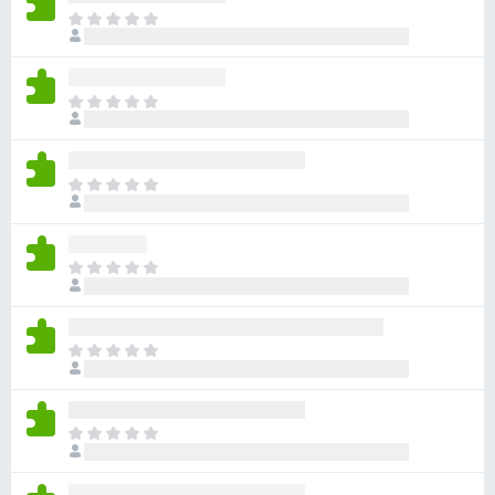
ま
だ
評
価
ま
さ
だ
れ
評
て
価
い
ま
さ
ま
だ
れ
せ
評
て
ん
価
い
ま
さ
ま
だ
れ
せ
評
て
ん
価
い
ま
さ
ま
だ
れ
せ
評
て
ん
価
い
ま
さ
ま
だ
れ
せ
評
て