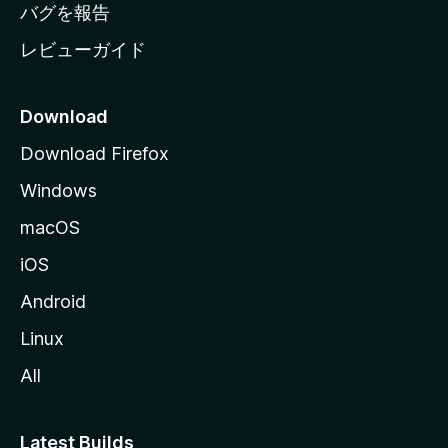
へ
バグを報告
レビューガイド
Download
Download Firefox
Windows
macOS
iOS
Android
Linux
All
Latest Builds