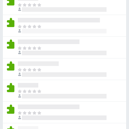
ま
だ
評
価
ま
さ
だ
れ
評
て
価
い
ま
さ
ま
だ
れ
せ
評
て
ん
価
い
ま
さ
ま
だ
れ
せ
評
て
ん
価
い
ま
さ
ま
だ
れ
せ
評
て
ん
価
い
ま
さ
ま
だ
れ
せ
評
て