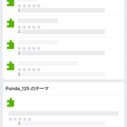
ん
価
い
ま
さ
ま
だ
れ
せ
評
て
ん
価
い
ま
さ
ま
だ
れ
せ
評
て
ん
価
い
ま
さ
ま
だ
れ
せ
評
て
ん
価
い
ま
さ
ま
だ
れ
せ
評
て
ん
Punda_125 のテーマ
価
い
さ
ま
れ
せ
て
ん
い
ま
ま
せ
だ