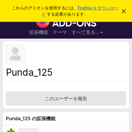
検
ログイン
これらのアドオンを使用するには、
Firefox をダウンロー
こ
索
ド
する必要があります。
の
F
お
i
知
ら
r
拡張機能
テーマ
すべて見る...
せ
e
を
閉
f
じ
o
る
x
ブ
Punda_125
ラ
ウ
ザ
ー
このユーザーを報告
ア
ド
オ
Punda_125 の拡張機能
ン