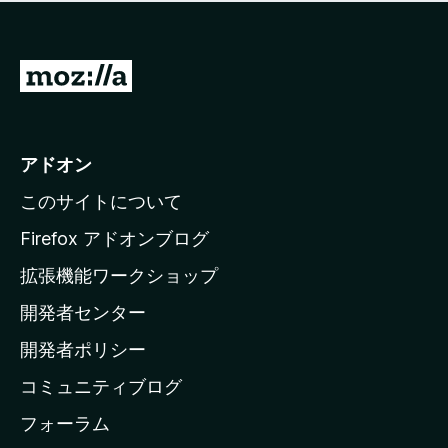
価
せ
さ
ん
れ
て
M
い
o
ま
z
せ
ん
i
アドオン
l
このサイトについて
l
a
Firefox アドオンブログ
の
拡張機能ワークショップ
ホ
開発者センター
ー
ム
開発者ポリシー
ペ
コミュニティブログ
ー
ジ
フォーラム