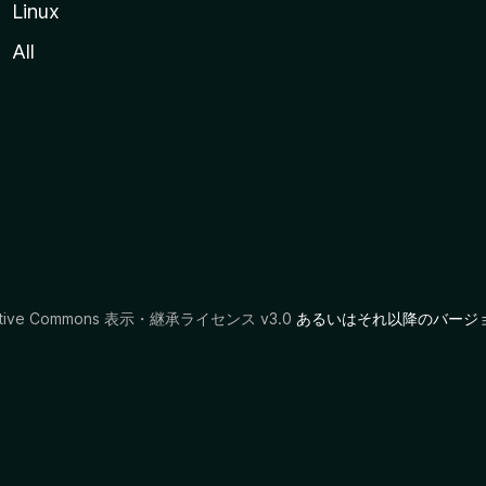
Linux
All
ative Commons 表示・継承ライセンス v3.0
あるいはそれ以降のバージ