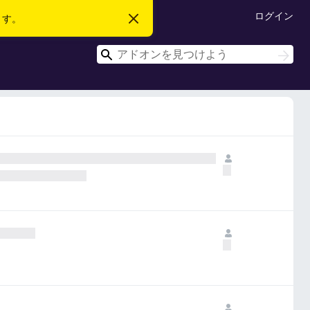
ログイン
ます。
こ
の
お
検
知
検
ら
索
索
せ
を
閉
じ
る