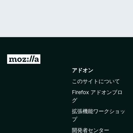
M
o
アドオン
z
このサイトについて
i
l
Firefox アドオンブロ
l
グ
a
拡張機能ワークショッ
の
プ
ホ
ー
開発者センター