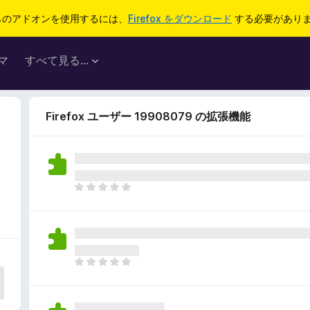
らのアドオンを使用するには、
Firefox をダウンロード
する必要があり
マ
すべて見る...
Firefox ユーザー 19908079 の拡張機能
ま
だ
評
価
さ
れ
ま
て
だ
い
評
ま
価