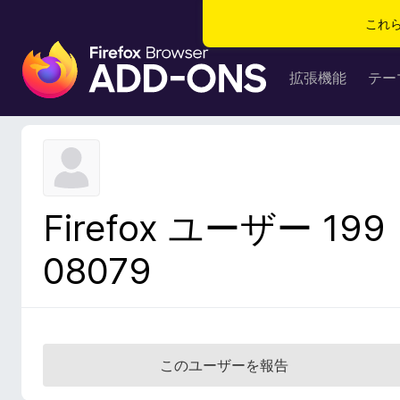
これ
F
i
拡張機能
テー
r
e
f
o
x
ブ
Firefox ユーザー 199
ラ
ウ
08079
ザ
ー
ア
ド
オ
このユーザーを報告
ン