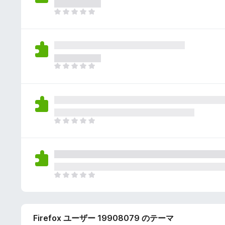
さ
ん
れ
ま
て
だ
い
評
ま
価
せ
さ
ん
れ
ま
て
だ
い
評
ま
価
せ
さ
ん
れ
ま
て
だ
い
評
ま
価
せ
さ
ん
れ
ま
て
だ
い
評
ま
価
せ
Firefox ユーザー 19908079 のテーマ
さ