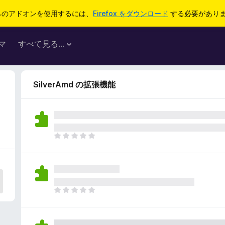
らのアドオンを使用するには、
Firefox をダウンロード
する必要があり
マ
すべて見る...
SilverAmd の拡張機能
ま
だ
評
価
さ
れ
ま
て
だ
い
評
ま
価