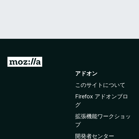
M
o
アドオン
z
このサイトについて
i
l
Firefox アドオンブロ
l
グ
a
拡張機能ワークショッ
の
プ
ホ
ー
開発者センター