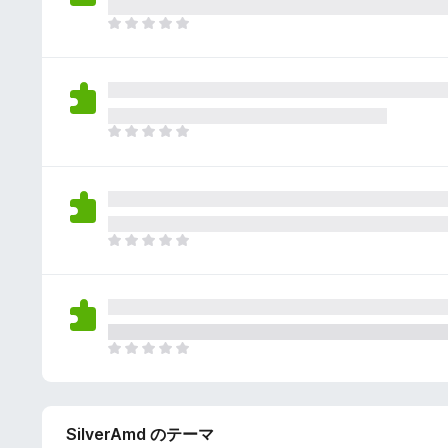
さ
ん
れ
ま
て
だ
い
評
ま
価
せ
さ
ん
れ
ま
て
だ
い
評
ま
価
せ
さ
ん
れ
ま
て
だ
い
評
ま
価
せ
さ
ん
れ
ま
て
だ
い
評
ま
価
せ
SilverAmd のテーマ
さ