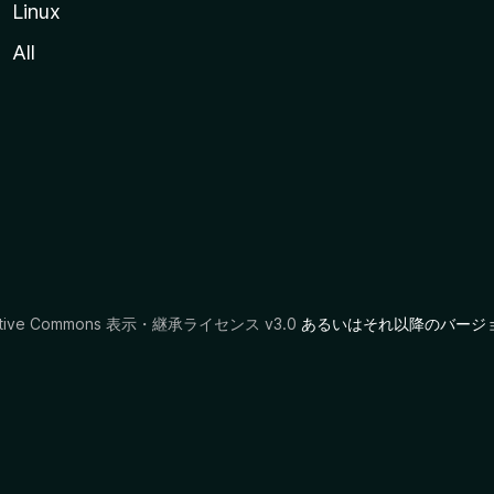
Linux
All
ative Commons 表示・継承ライセンス v3.0
あるいはそれ以降のバージ