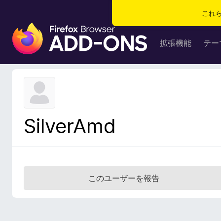
これ
F
i
拡張機能
テー
r
e
f
o
x
ブ
SilverAmd
ラ
ウ
ザ
ー
ア
このユーザーを報告
ド
オ
ン