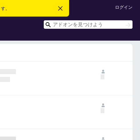
ログイン
ます。
こ
の
お
検
知
検
ら
索
索
せ
を
閉
じ
る