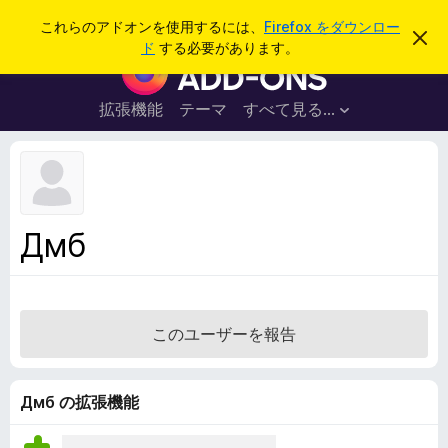
検
ログイン
これらのアドオンを使用するには、
Firefox をダウンロー
こ
索
ド
する必要があります。
の
F
お
i
知
ら
r
拡張機能
テーマ
すべて見る...
せ
e
を
閉
f
じ
o
る
x
ブ
Дмб
ラ
ウ
ザ
ー
このユーザーを報告
ア
ド
オ
Дмб の拡張機能
ン