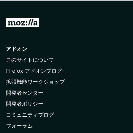
価
せ
さ
ん
れ
て
M
い
o
ま
z
せ
ん
i
アドオン
l
このサイトについて
l
a
Firefox アドオンブログ
の
拡張機能ワークショップ
ホ
開発者センター
ー
ム
開発者ポリシー
ペ
コミュニティブログ
ー
ジ
フォーラム