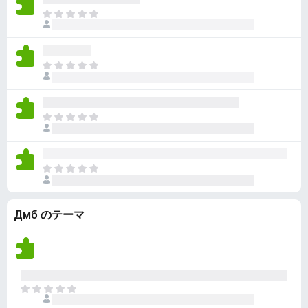
ん
価
い
ま
さ
ま
だ
れ
せ
評
て
ん
価
い
ま
さ
ま
だ
れ
せ
評
て
ん
価
い
ま
さ
ま
だ
れ
せ
評
て
ん
価
い
ま
さ
ま
だ
れ
せ
評
て
ん
Дмб のテーマ
価
い
さ
ま
れ
せ
て
ん
い
ま
ま
せ
だ