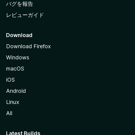
へ
バグを報告
レビューガイド
Download
Download Firefox
Windows
macOS
iOS
Android
Linux
All
Latest Builds