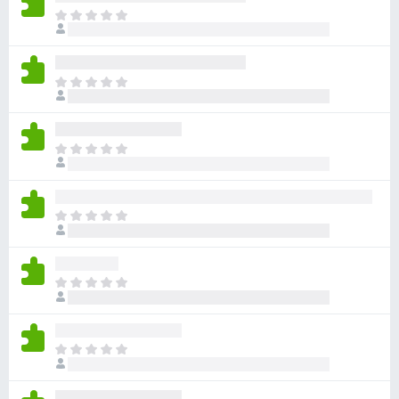
ま
だ
評
価
ま
さ
だ
れ
評
て
価
い
ま
さ
ま
だ
れ
せ
評
て
ん
価
い
ま
さ
ま
だ
れ
せ
評
て
ん
価
い
ま
さ
ま
だ
れ
せ
評
て
ん
価
い
ま
さ
ま
だ
れ
せ
評
て