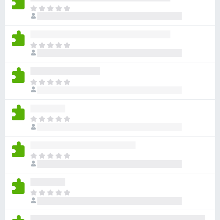
ま
だ
評
価
ま
さ
だ
れ
評
て
価
い
ま
さ
ま
だ
れ
せ
評
て
ん
価
い
ま
さ
ま
だ
れ
せ
評
て
ん
価
い
ま
さ
ま
だ
れ
せ
評
て
ん
価
い
ま
さ
ま
だ
れ
せ
評
て