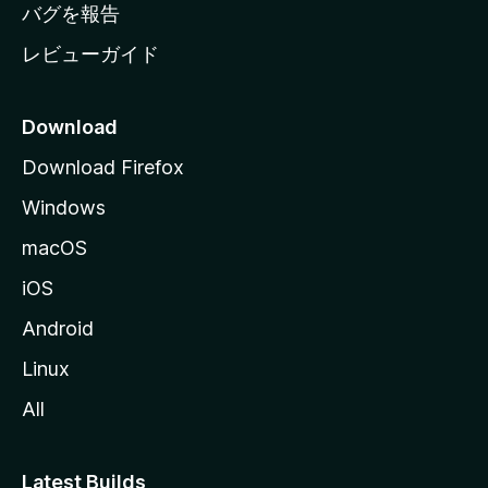
へ
バグを報告
レビューガイド
Download
Download Firefox
Windows
macOS
iOS
Android
Linux
All
Latest Builds