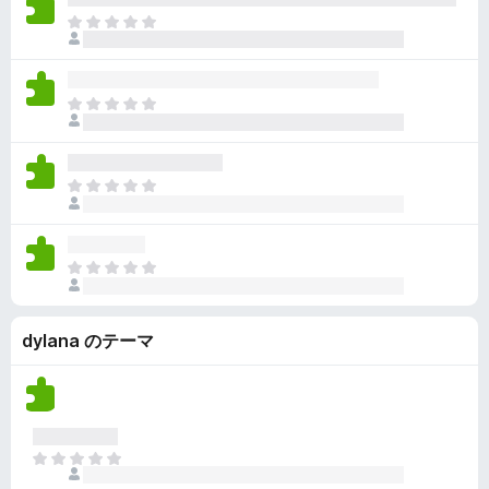
ん
価
い
ま
さ
ま
だ
れ
せ
評
て
ん
価
い
ま
さ
ま
だ
れ
せ
評
て
ん
価
い
ま
さ
ま
だ
れ
せ
評
て
ん
価
い
ま
さ
ま
だ
れ
せ
評
て
ん
dylana のテーマ
価
い
さ
ま
れ
せ
て
ん
い
ま
ま
せ
だ