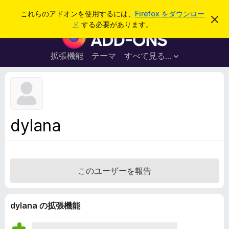
検
ログイン
これらのアドオンを使用するには、
Firefox をダウンロー
こ
索
ド
する必要があります。
の
F
お
i
知
ら
r
拡張機能
テーマ
すべて見る...
せ
e
を
閉
f
じ
o
る
x
ブ
dylana
ラ
ウ
ザ
ー
このユーザーを報告
ア
ド
オ
dylana の拡張機能
ン