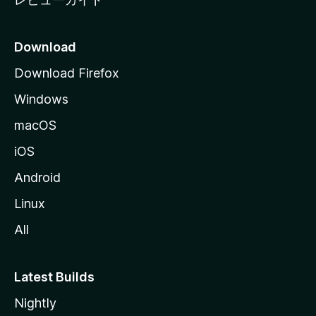
Download
Download Firefox
Windows
macOS
iOS
Android
Linux
All
Latest Builds
Nightly