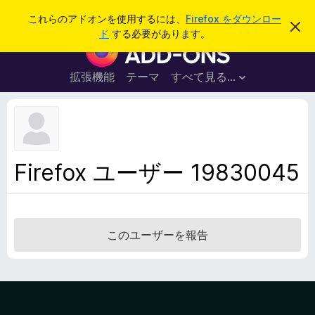
検
ログイン
これらのアドオンを使用するには、
Firefox をダウンロー
こ
索
ド
する必要があります。
の
F
お
i
知
ら
r
拡張機能
テーマ
すべて見る...
せ
e
を
閉
f
じ
o
る
x
ブ
Firefox ユーザー 19830045
ラ
ウ
ザ
ー
このユーザーを報告
ア
ド
オ
ン