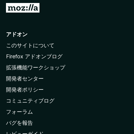
M
o
z
i
アドオン
l
このサイトについて
l
a
Firefox アドオンブログ
の
拡張機能ワークショップ
ホ
開発者センター
ー
ム
開発者ポリシー
ペ
コミュニティブログ
ー
ジ
フォーラム
へ
バグを報告
レビューガイド