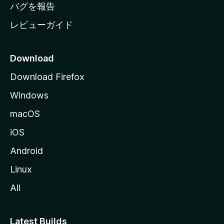
へ
バグを報告
レビューガイド
Download
Download Firefox
Windows
macOS
iOS
Android
Linux
All
Latest Builds