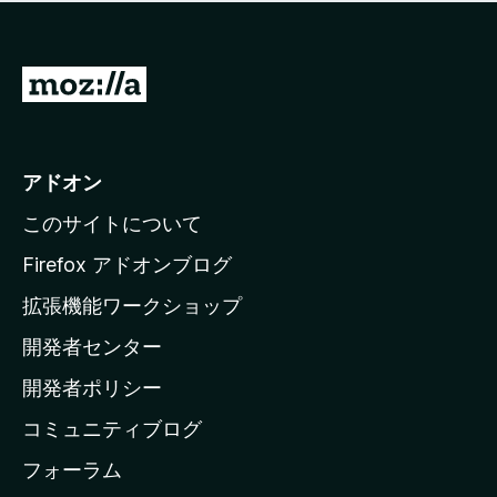
価
せ
さ
ん
れ
て
M
い
o
ま
z
せ
ん
i
アドオン
l
このサイトについて
l
a
Firefox アドオンブログ
の
拡張機能ワークショップ
ホ
開発者センター
ー
ム
開発者ポリシー
ペ
コミュニティブログ
ー
ジ
フォーラム