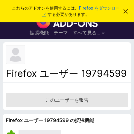
検
ログイン
これらのアドオンを使用するには、
Firefox をダウンロー
こ
索
ド
する必要があります。
の
F
お
i
知
ら
r
拡張機能
テーマ
すべて見る...
せ
e
を
閉
f
じ
o
る
x
ブ
Firefox ユーザー 19794599
ラ
ウ
ザ
ー
このユーザーを報告
ア
ド
オ
Firefox ユーザー 19794599 の拡張機能
ン