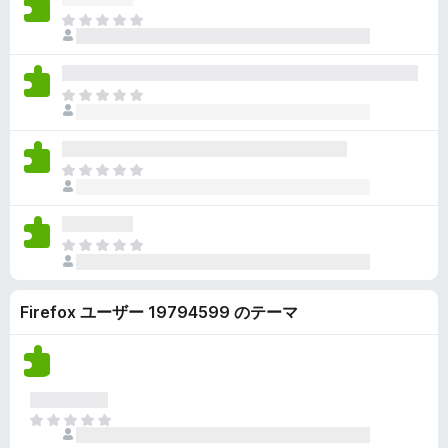
ん
価
い
ま
さ
ま
だ
れ
せ
評
て
ん
価
い
ま
さ
ま
だ
れ
せ
評
て
ん
価
い
ま
さ
ま
だ
れ
せ
評
て
ん
価
い
ま
さ
ま
だ
れ
せ
評
て
ん
Firefox ユーザー 19794599 のテーマ
価
い
さ
ま
れ
せ
て
ん
い
ま
ま
せ
だ