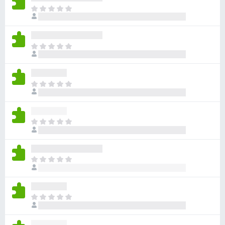
ま
だ
評
価
ま
さ
だ
れ
評
て
価
い
ま
さ
ま
だ
れ
せ
評
て
ん
価
い
ま
さ
ま
だ
れ
せ
評
て
ん
価
い
ま
さ
ま
だ
れ
せ
評
て
ん
価
い
ま
さ
ま
だ
れ
せ
評
て