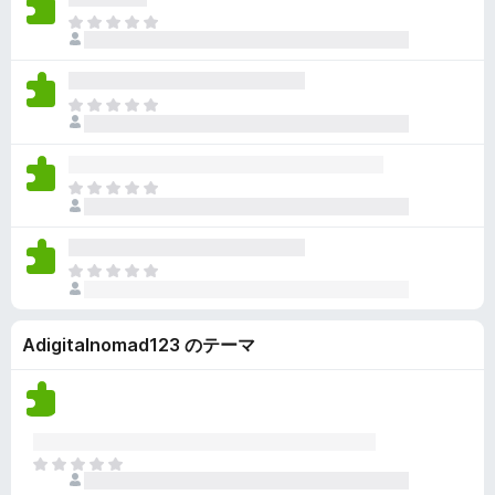
ん
価
い
ま
さ
ま
だ
れ
せ
評
て
ん
価
い
ま
さ
ま
だ
れ
せ
評
て
ん
価
い
ま
さ
ま
だ
れ
せ
評
て
ん
価
い
ま
さ
ま
だ
れ
せ
評
て
ん
Adigitalnomad123 のテーマ
価
い
さ
ま
れ
せ
て
ん
い
ま
ま
せ
だ