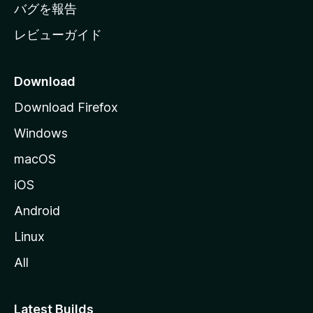
へ
バグを報告
レビューガイド
Download
Download Firefox
Windows
macOS
iOS
Android
Linux
All
Latest Builds