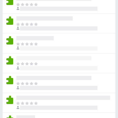
ま
だ
評
価
ま
さ
だ
れ
評
て
価
い
ま
さ
ま
だ
れ
せ
評
て
ん
価
い
ま
さ
ま
だ
れ
せ
評
て
ん
価
い
ま
さ
ま
だ
れ
せ
評
て
ん
価
い
ま
さ
ま
だ
れ
せ
評
て