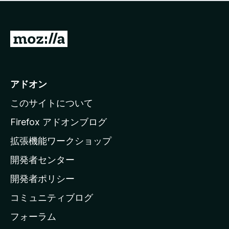
価
せ
さ
ん
れ
て
M
い
o
ま
z
せ
ん
i
アドオン
l
このサイトについて
l
a
Firefox アドオンブログ
の
拡張機能ワークショップ
ホ
開発者センター
ー
ム
開発者ポリシー
ペ
コミュニティブログ
ー
ジ
フォーラム