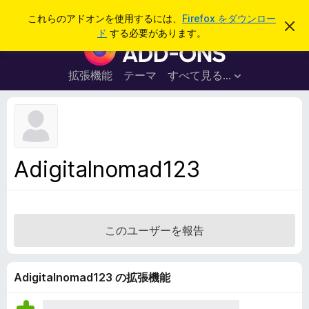
検
ログイン
これらのアドオンを使用するには、
Firefox をダウンロー
こ
索
ド
する必要があります。
の
F
お
i
知
ら
r
拡張機能
テーマ
すべて見る...
せ
e
を
閉
f
じ
o
る
x
ブ
Adigitalnomad123
ラ
ウ
ザ
ー
このユーザーを報告
ア
ド
オ
Adigitalnomad123 の拡張機能
ン