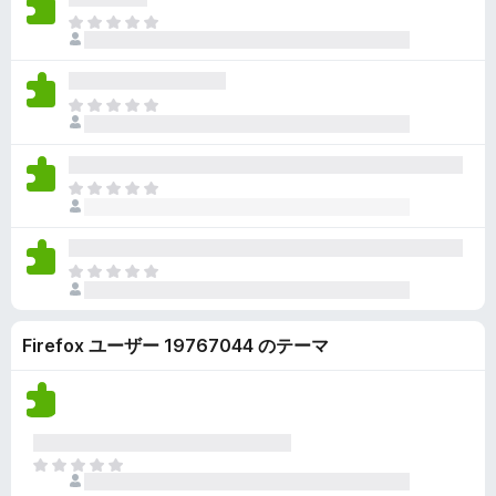
ん
価
い
ま
さ
ま
だ
れ
せ
評
て
ん
価
い
ま
さ
ま
だ
れ
せ
評
て
ん
価
い
ま
さ
ま
だ
れ
せ
評
て
ん
価
い
ま
さ
ま
だ
れ
せ
評
て
ん
Firefox ユーザー 19767044 のテーマ
価
い
さ
ま
れ
せ
て
ん
い
ま
ま
せ
だ