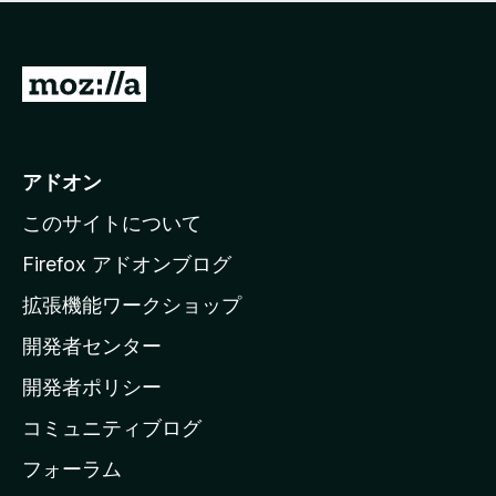
価
せ
さ
ん
れ
て
M
い
o
ま
z
せ
ん
i
アドオン
l
このサイトについて
l
a
Firefox アドオンブログ
の
拡張機能ワークショップ
ホ
開発者センター
ー
ム
開発者ポリシー
ペ
コミュニティブログ
ー
ジ
フォーラム