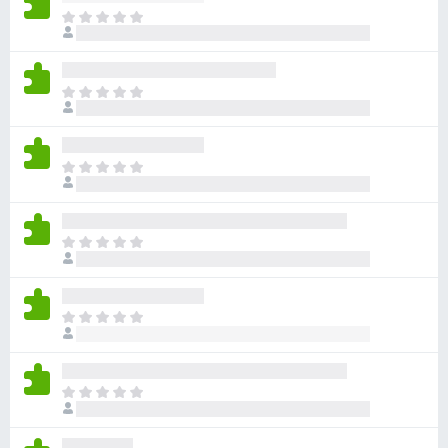
ま
だ
評
価
ま
さ
だ
れ
評
て
価
い
ま
さ
ま
だ
れ
せ
評
て
ん
価
い
ま
さ
ま
だ
れ
せ
評
て
ん
価
い
ま
さ
ま
だ
れ
せ
評
て
ん
価
い
ま
さ
ま
だ
れ
せ
評
て