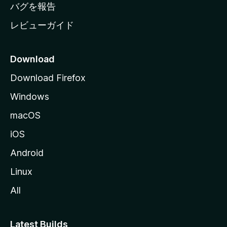
へ
バグを報告
レビューガイド
Download
Download Firefox
Windows
macOS
iOS
Android
Linux
All
Latest Builds