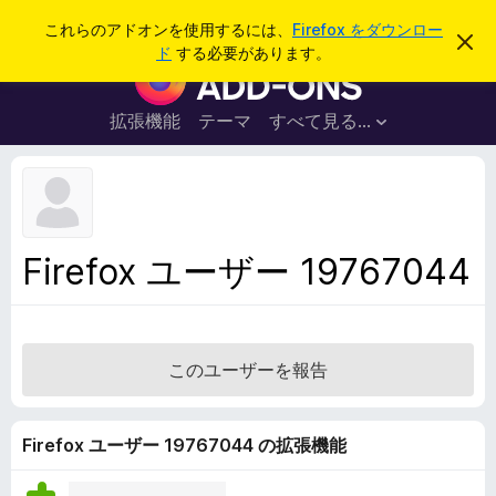
検
ログイン
これらのアドオンを使用するには、
Firefox をダウンロー
こ
索
ド
する必要があります。
の
F
お
i
知
ら
r
拡張機能
テーマ
すべて見る...
せ
e
を
閉
f
じ
o
る
x
ブ
Firefox ユーザー 19767044
ラ
ウ
ザ
ー
このユーザーを報告
ア
ド
オ
Firefox ユーザー 19767044 の拡張機能
ン