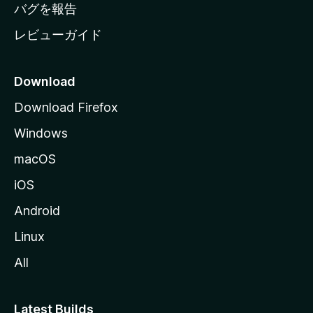
へ
バグを報告
レビューガイド
Download
Download Firefox
Windows
macOS
iOS
Android
Linux
All
Latest Builds