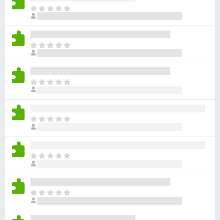
ま
だ
評
価
ま
さ
だ
れ
評
て
価
い
ま
さ
ま
だ
れ
せ
評
て
ん
価
い
ま
さ
ま
だ
れ
せ
評
て
ん
価
い
ま
さ
ま
だ
れ
せ
評
て
ん
価
い
ま
さ
ま
だ
れ
せ
評
て