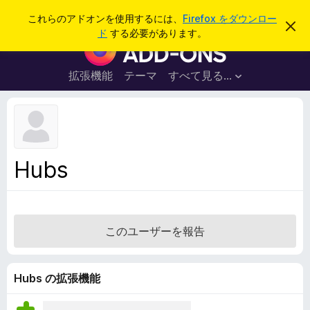
検
ログイン
これらのアドオンを使用するには、
Firefox をダウンロー
こ
索
ド
する必要があります。
の
F
お
i
知
ら
r
拡張機能
テーマ
すべて見る...
せ
e
を
閉
f
じ
o
る
x
ブ
Hubs
ラ
ウ
ザ
ー
このユーザーを報告
ア
ド
オ
Hubs の拡張機能
ン