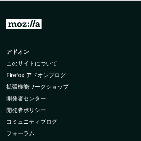
価
せ
さ
ん
れ
て
M
い
o
ま
z
せ
ん
i
アドオン
l
このサイトについて
l
a
Firefox アドオンブログ
の
拡張機能ワークショップ
ホ
開発者センター
ー
ム
開発者ポリシー
ペ
コミュニティブログ
ー
ジ
フォーラム