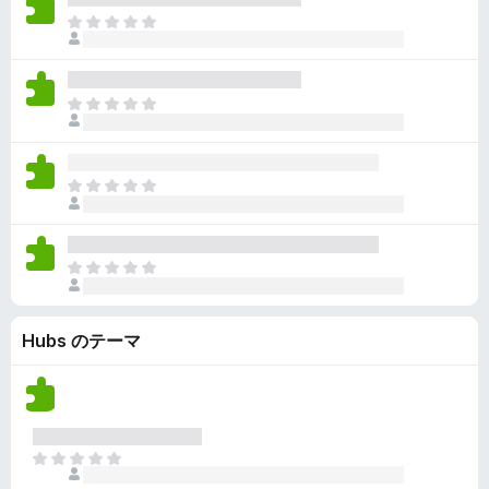
ん
価
い
ま
さ
ま
だ
れ
せ
評
て
ん
価
い
ま
さ
ま
だ
れ
せ
評
て
ん
価
い
ま
さ
ま
だ
れ
せ
評
て
ん
価
い
ま
さ
ま
だ
れ
せ
評
て
ん
Hubs のテーマ
価
い
さ
ま
れ
せ
て
ん
い
ま
ま
せ
だ