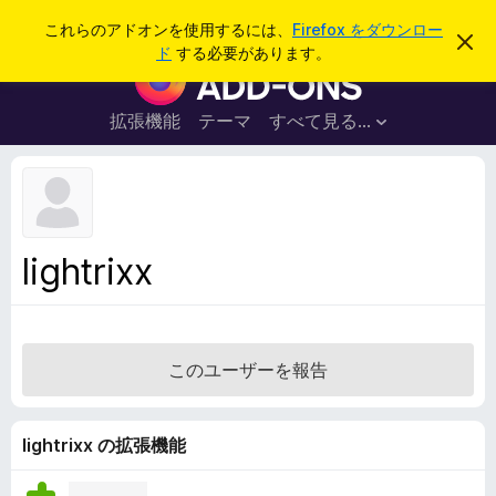
検
ログイン
これらのアドオンを使用するには、
Firefox をダウンロー
こ
索
ド
する必要があります。
の
F
お
i
知
ら
r
拡張機能
テーマ
すべて見る...
せ
e
を
閉
f
じ
o
る
x
ブ
lightrixx
ラ
ウ
ザ
ー
このユーザーを報告
ア
ド
オ
lightrixx の拡張機能
ン