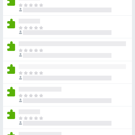
ま
だ
評
価
ま
さ
だ
れ
評
て
価
い
ま
さ
ま
だ
れ
せ
評
て
ん
価
い
ま
さ
ま
だ
れ
せ
評
て
ん
価
い
ま
さ
ま
だ
れ
せ
評
て
ん
価
い
ま
さ
ま
だ
れ
せ
評
て