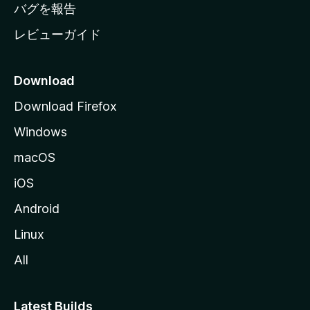
へ
バグを報告
レビューガイド
Download
Download Firefox
Windows
macOS
iOS
Android
Linux
All
Latest Builds