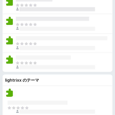
ん
価
い
ま
さ
ま
だ
れ
せ
評
て
ん
価
い
ま
さ
ま
だ
れ
せ
評
て
ん
価
い
ま
さ
ま
だ
れ
せ
評
て
ん
価
い
ま
さ
ま
だ
れ
せ
評
て
ん
lightrixx のテーマ
価
い
さ
ま
れ
せ
て
ん
い
ま
ま
せ
だ