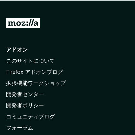
価
せ
さ
ん
れ
て
M
い
o
ま
z
せ
ん
i
アドオン
l
このサイトについて
l
a
Firefox アドオンブログ
の
拡張機能ワークショップ
ホ
開発者センター
ー
ム
開発者ポリシー
ペ
コミュニティブログ
ー
ジ
フォーラム