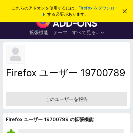
検
ログイン
これらのアドオンを使用するには、
Firefox をダウンロー
こ
索
ド
する必要があります。
の
F
お
i
知
ら
r
拡張機能
テーマ
すべて見る...
せ
e
を
閉
f
じ
o
る
x
ブ
Firefox ユーザー 19700789
ラ
ウ
ザ
ー
このユーザーを報告
ア
ド
オ
Firefox ユーザー 19700789 の拡張機能
ン