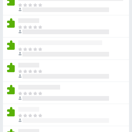
ま
だ
評
価
ま
さ
だ
れ
評
て
価
い
ま
さ
ま
だ
れ
せ
評
て
ん
価
い
ま
さ
ま
だ
れ
せ
評
て
ん
価
い
ま
さ
ま
だ
れ
せ
評
て
ん
価
い
ま
さ
ま
だ
れ
せ
評
て