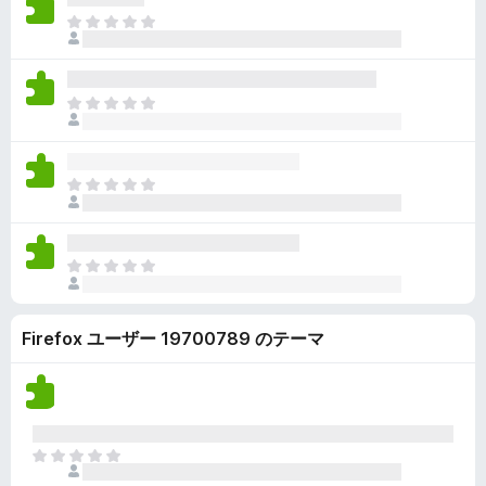
ん
価
い
ま
さ
ま
だ
れ
せ
評
て
ん
価
い
ま
さ
ま
だ
れ
せ
評
て
ん
価
い
ま
さ
ま
だ
れ
せ
評
て
ん
価
い
ま
さ
ま
だ
れ
せ
評
て
ん
Firefox ユーザー 19700789 のテーマ
価
い
さ
ま
れ
せ
て
ん
い
ま
ま
せ
だ