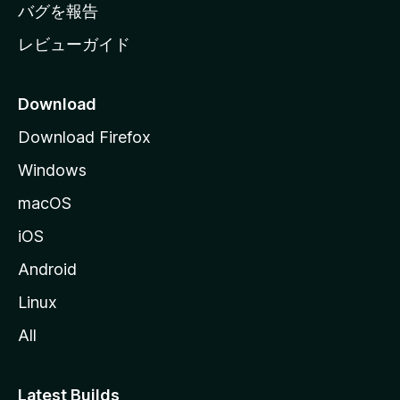
へ
バグを報告
レビューガイド
Download
Download Firefox
Windows
macOS
iOS
Android
Linux
All
Latest Builds