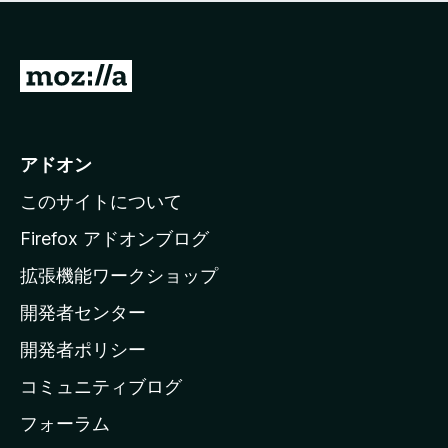
価
せ
さ
ん
れ
て
M
い
o
ま
z
せ
ん
i
アドオン
l
このサイトについて
l
a
Firefox アドオンブログ
の
拡張機能ワークショップ
ホ
開発者センター
ー
ム
開発者ポリシー
ペ
コミュニティブログ
ー
ジ
フォーラム