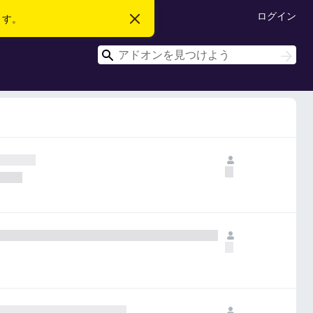
ログイン
ます。
こ
の
お
検
知
検
ら
索
索
せ
を
閉
じ
る