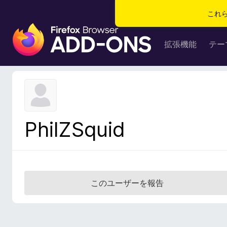
これ
F
i
拡張機能
テー
r
e
f
o
x
ブ
PhilZSquid
ラ
ウ
ザ
ー
ア
このユーザーを報告
ド
オ
ン