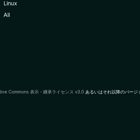
Linux
All
ative Commons 表示・継承ライセンス v3.0
あるいはそれ以降のバージ