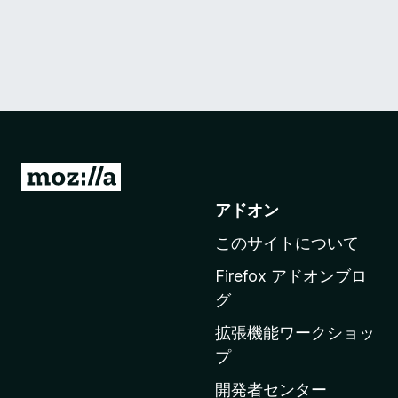
M
o
アドオン
z
このサイトについて
i
l
Firefox アドオンブロ
l
グ
a
拡張機能ワークショッ
の
プ
ホ
ー
開発者センター