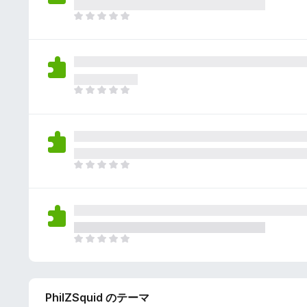
さ
ん
れ
ま
て
だ
い
評
ま
価
せ
さ
ん
れ
ま
て
だ
い
評
ま
価
せ
さ
ん
れ
ま
て
だ
い
評
ま
価
せ
さ
ん
れ
ま
て
だ
い
評
ま
価
せ
PhilZSquid のテーマ
さ