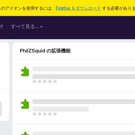
らのアドオンを使用するには、
Firefox をダウンロード
する必要があり
マ
すべて見る...
PhilZSquid の拡張機能
ま
だ
評
価
さ
れ
ま
て
だ
い
評
ま
価