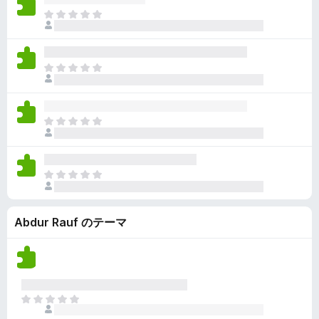
ん
価
い
ま
さ
ま
だ
れ
せ
評
て
ん
価
い
ま
さ
ま
だ
れ
せ
評
て
ん
価
い
ま
さ
ま
だ
れ
せ
評
て
ん
価
い
ま
さ
ま
だ
れ
せ
評
て
ん
Abdur Rauf のテーマ
価
い
さ
ま
れ
せ
て
ん
い
ま
ま
せ
だ