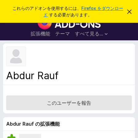
検
ログイン
これらのアドオンを使用するには、
Firefox をダウンロー
こ
索
ド
する必要があります。
の
F
お
i
知
ら
r
拡張機能
テーマ
すべて見る...
せ
e
を
閉
f
じ
o
る
x
ブ
Abdur Rauf
ラ
ウ
ザ
ー
このユーザーを報告
ア
ド
オ
Abdur Rauf の拡張機能
ン