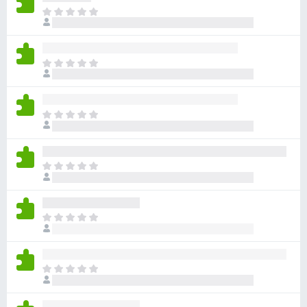
ま
だ
評
価
ま
さ
だ
れ
評
て
価
い
ま
さ
ま
だ
れ
せ
評
て
ん
価
い
ま
さ
ま
だ
れ
せ
評
て
ん
価
い
ま
さ
ま
だ
れ
せ
評
て
ん
価
い
ま
さ
ま
だ
れ
せ
評
て