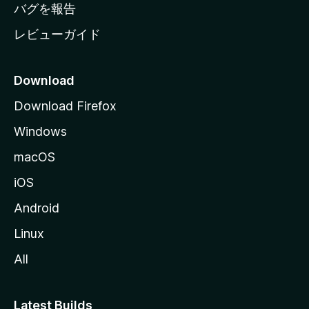
へ
バグを報告
レビューガイド
Download
Download Firefox
Windows
macOS
iOS
Android
Linux
All
Latest Builds