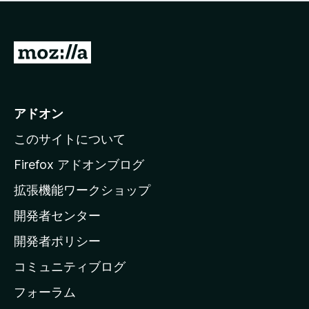
価
せ
さ
ん
れ
て
M
い
o
ま
z
せ
ん
i
アドオン
l
このサイトについて
l
a
Firefox アドオンブログ
の
拡張機能ワークショップ
ホ
開発者センター
ー
ム
開発者ポリシー
ペ
コミュニティブログ
ー
ジ
フォーラム