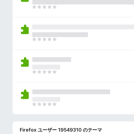
さ
ん
れ
ま
て
だ
い
評
ま
価
せ
さ
ん
れ
ま
て
だ
い
評
ま
価
せ
さ
ん
れ
ま
て
だ
い
評
ま
価
せ
さ
ん
れ
ま
て
だ
い
評
ま
価
せ
Firefox ユーザー 19549310 のテーマ
さ