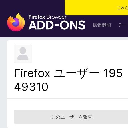
これ
F
i
拡張機能
テー
r
e
f
o
x
ブ
Firefox ユーザー 195
ラ
ウ
49310
ザ
ー
ア
ド
オ
このユーザーを報告
ン