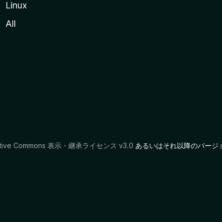
Linux
All
ative Commons 表示・継承ライセンス v3.0
あるいはそれ以降のバージ