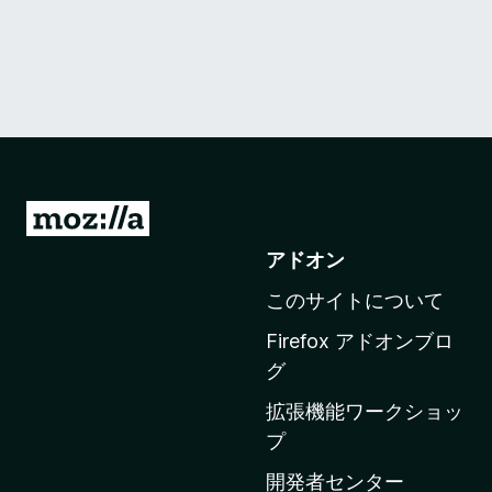
M
o
アドオン
z
このサイトについて
i
l
Firefox アドオンブロ
l
グ
a
拡張機能ワークショッ
の
プ
ホ
ー
開発者センター