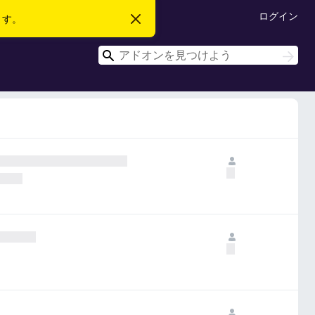
ログイン
ます。
こ
の
お
検
知
検
ら
索
索
せ
を
閉
じ
る