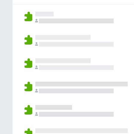
ん
れ
て
い
ま
せ
ん