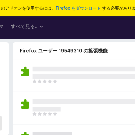
らのアドオンを使用するには、
Firefox をダウンロード
する必要があり
マ
すべて見る...
Firefox ユーザー 19549310 の拡張機能
ま
だ
評
価
さ
れ
ま
て
だ
い
評
ま
価