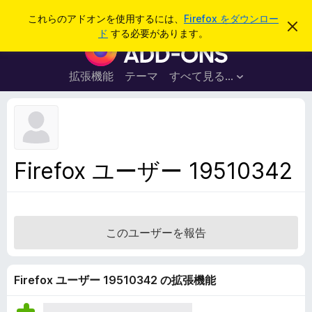
検
ログイン
これらのアドオンを使用するには、
Firefox をダウンロー
こ
索
ド
する必要があります。
の
F
お
i
知
ら
r
拡張機能
テーマ
すべて見る...
せ
e
を
閉
f
じ
o
る
x
ブ
Firefox ユーザー 19510342
ラ
ウ
ザ
ー
このユーザーを報告
ア
ド
オ
Firefox ユーザー 19510342 の拡張機能
ン