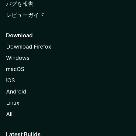
へ
バグを報告
レビューガイド
Download
Download Firefox
Windows
macOS
iOS
Android
Linux
All
Latest Builds