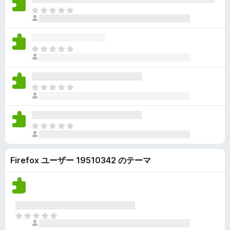
ん
価
い
ま
さ
ま
だ
れ
せ
評
て
ん
価
い
ま
さ
ま
だ
れ
せ
評
て
ん
価
い
ま
さ
ま
だ
れ
せ
評
て
ん
価
い
ま
さ
ま
だ
れ
せ
評
て
ん
Firefox ユーザー 19510342 のテーマ
価
い
さ
ま
れ
せ
て
ん
い
ま
ま
せ
だ