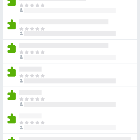
ま
だ
評
価
ま
さ
だ
れ
評
て
価
い
ま
さ
ま
だ
れ
せ
評
て
ん
価
い
ま
さ
ま
だ
れ
せ
評
て
ん
価
い
ま
さ
ま
だ
れ
せ
評
て
ん
価
い
ま
さ
ま
だ
れ
せ
評
て