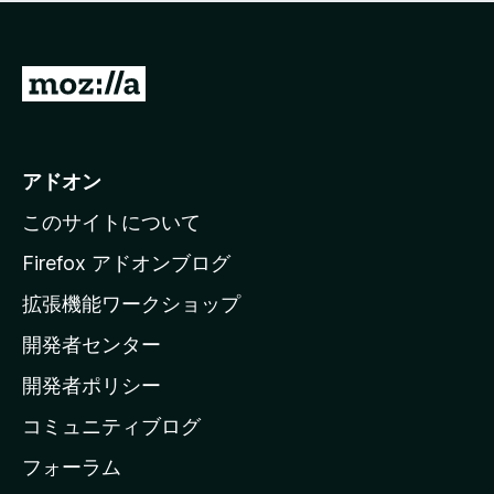
価
せ
さ
ん
れ
て
M
い
o
ま
z
せ
ん
i
アドオン
l
このサイトについて
l
a
Firefox アドオンブログ
の
拡張機能ワークショップ
ホ
開発者センター
ー
ム
開発者ポリシー
ペ
コミュニティブログ
ー
ジ
フォーラム