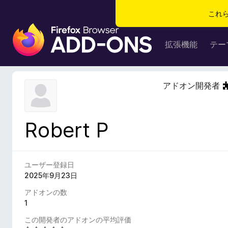
これ
F
i
拡張機能
テー
r
e
f
アドオン開発者
o
x
ブ
Robert P
ラ
ウ
ザ
ー
ユーザー登録日
ア
2025年9月23日
ド
アドオンの数
オ
1
ン
この開発者のアドオンの平均評価