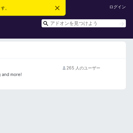
ログイン
ます。
こ
の
お
検
知
検
ら
索
索
せ
を
閉
じ
る
265 人のユーザー
 and more!