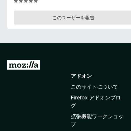
5
段
階
このユーザーを報告
中
5
の
評
価
M
o
アドオン
z
このサイトについて
i
l
Firefox アドオンブロ
l
グ
a
拡張機能ワークショッ
の
プ
ホ