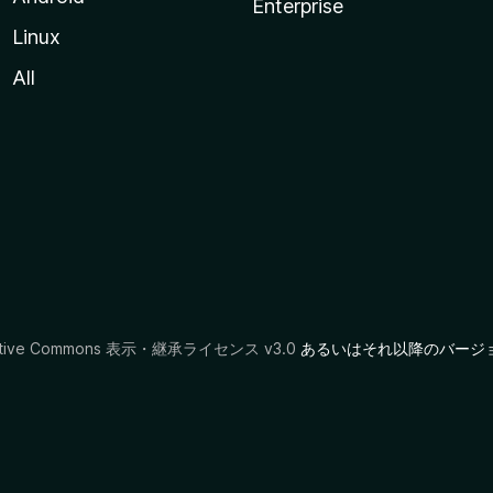
Enterprise
Linux
All
ative Commons 表示・継承ライセンス v3.0
あるいはそれ以降のバージ