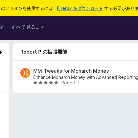
らのアドオンを使用するには、
Firefox をダウンロード
する必要があり
マ
すべて見る...
Robert P の拡張機能
MM-Tweaks for Monarch Money
Enhance Monarch Money with Advanced Reporting
Robert P
5
段
階
中
5
の
評
価