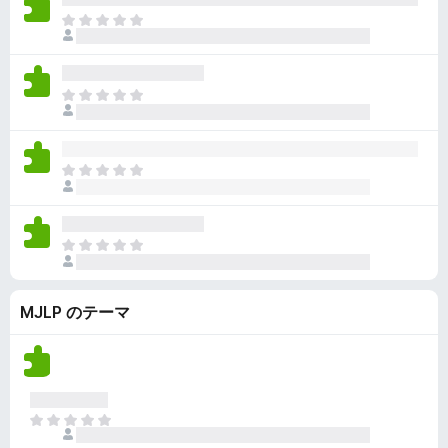
ん
価
い
ま
さ
ま
だ
れ
せ
評
て
ん
価
い
ま
さ
ま
だ
れ
せ
評
て
ん
価
い
ま
さ
ま
だ
れ
せ
評
て
ん
価
い
ま
さ
ま
だ
れ
せ
評
て
ん
MJLP のテーマ
価
い
さ
ま
れ
せ
て
ん
い
ま
ま
せ
だ