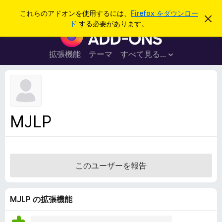
検
ログイン
これらのアドオンを使用するには、
Firefox をダウンロー
こ
索
ド
する必要があります。
の
F
お
i
知
ら
r
拡張機能
テーマ
すべて見る...
せ
e
を
閉
f
じ
o
る
x
ブ
MJLP
ラ
ウ
ザ
ー
このユーザーを報告
ア
ド
オ
MJLP の拡張機能
ン