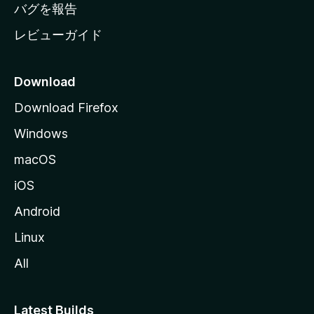
へ
バグを報告
レビューガイド
Download
Download Firefox
Windows
macOS
iOS
Android
Linux
All
Latest Builds