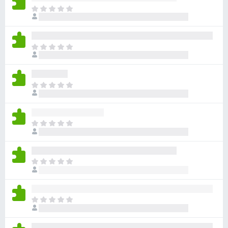
ま
だ
評
価
ま
さ
だ
れ
評
て
価
い
ま
さ
ま
だ
れ
せ
評
て
ん
価
い
ま
さ
ま
だ
れ
せ
評
て
ん
価
い
ま
さ
ま
だ
れ
せ
評
て
ん
価
い
ま
さ
ま
だ
れ
せ
評
て