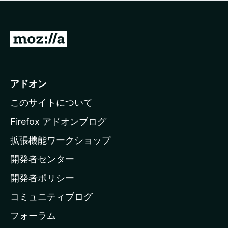
価
せ
さ
ん
れ
て
M
い
o
ま
z
せ
ん
i
アドオン
l
このサイトについて
l
a
Firefox アドオンブログ
の
拡張機能ワークショップ
ホ
開発者センター
ー
ム
開発者ポリシー
ペ
コミュニティブログ
ー
ジ
フォーラム