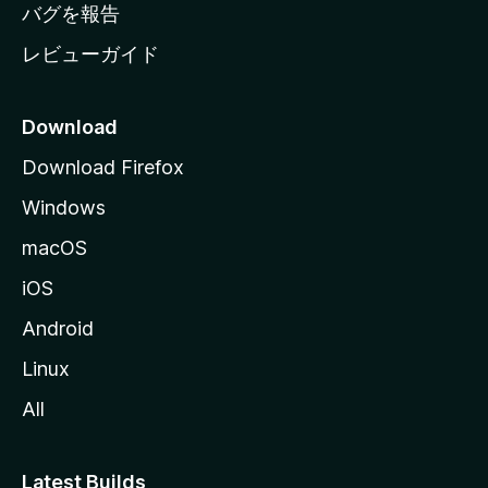
へ
バグを報告
レビューガイド
Download
Download Firefox
Windows
macOS
iOS
Android
Linux
All
Latest Builds