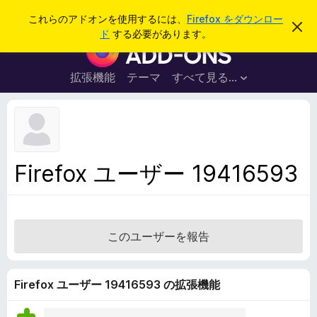
検
ログイン
これらのアドオンを使用するには、
Firefox をダウンロー
こ
索
ド
する必要があります。
の
F
お
i
知
ら
r
拡張機能
テーマ
すべて見る...
せ
e
を
閉
f
じ
o
る
x
ブ
Firefox ユーザー 19416593
ラ
ウ
ザ
ー
このユーザーを報告
ア
ド
オ
Firefox ユーザー 19416593 の拡張機能
ン