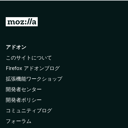
価
せ
さ
ん
れ
て
M
い
o
ま
z
せ
ん
i
アドオン
l
このサイトについて
l
a
Firefox アドオンブログ
の
拡張機能ワークショップ
ホ
開発者センター
ー
ム
開発者ポリシー
ペ
コミュニティブログ
ー
ジ
フォーラム