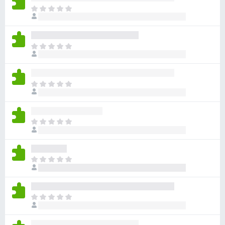
ま
だ
評
価
ま
さ
だ
れ
評
て
価
い
ま
さ
ま
だ
れ
せ
評
て
ん
価
い
ま
さ
ま
だ
れ
せ
評
て
ん
価
い
ま
さ
ま
だ
れ
せ
評
て
ん
価
い
ま
さ
ま
だ
れ
せ
評
て