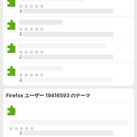
ん
価
い
ま
さ
ま
だ
れ
せ
評
て
ん
価
い
ま
さ
ま
だ
れ
せ
評
て
ん
価
い
ま
さ
ま
だ
れ
せ
評
て
ん
価
い
ま
さ
ま
だ
れ
せ
評
て
ん
Firefox ユーザー 19416593 のテーマ
価
い
さ
ま
れ
せ
て
ん
い
ま
ま
せ
だ