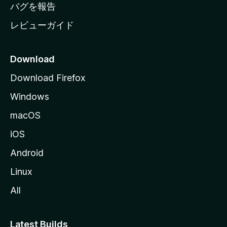
へ
バグを報告
レビューガイド
Download
Download Firefox
Windows
macOS
iOS
Android
Linux
All
Latest Builds