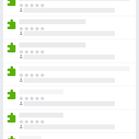
ま
だ
評
価
ま
さ
だ
れ
評
て
価
い
ま
さ
ま
だ
れ
せ
評
て
ん
価
い
ま
さ
ま
だ
れ
せ
評
て
ん
価
い
ま
さ
ま
だ
れ
せ
評
て
ん
価
い
ま
さ
ま
だ
れ
せ
評
て