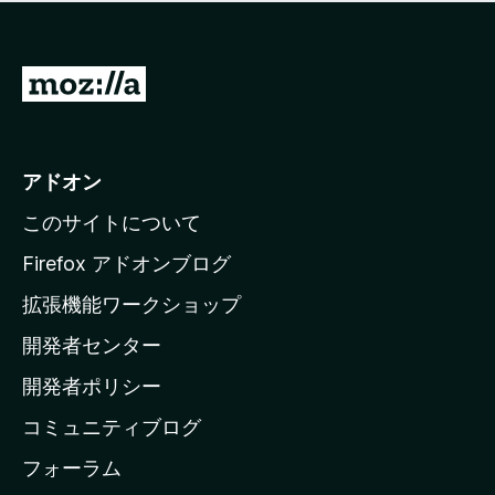
価
せ
さ
ん
れ
て
M
い
o
ま
z
せ
ん
i
アドオン
l
このサイトについて
l
a
Firefox アドオンブログ
の
拡張機能ワークショップ
ホ
開発者センター
ー
ム
開発者ポリシー
ペ
コミュニティブログ
ー
ジ
フォーラム