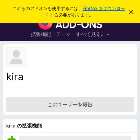
検
ログイン
これらのアドオンを使用するには、
Firefox をダウンロー
こ
索
ド
する必要があります。
の
F
お
i
知
ら
r
拡張機能
テーマ
すべて見る...
せ
e
を
閉
f
じ
o
る
x
ブ
kira
ラ
ウ
ザ
ー
このユーザーを報告
ア
ド
オ
kira の拡張機能
ン