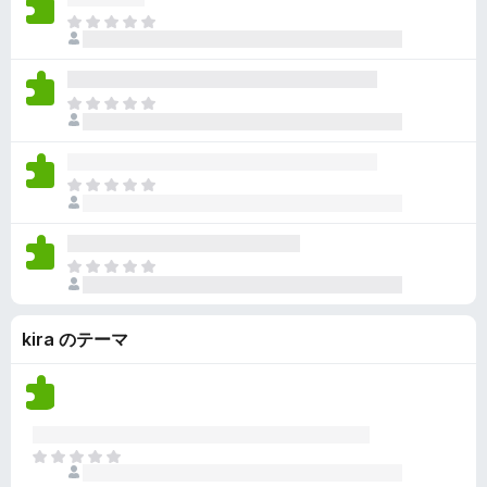
ん
価
い
ま
さ
ま
だ
れ
せ
評
て
ん
価
い
ま
さ
ま
だ
れ
せ
評
て
ん
価
い
ま
さ
ま
だ
れ
せ
評
て
ん
価
い
ま
さ
ま
だ
れ
せ
評
て
ん
kira のテーマ
価
い
さ
ま
れ
せ
て
ん
い
ま
ま
せ
だ