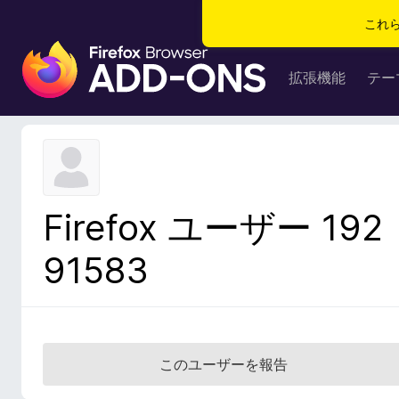
これ
F
i
拡張機能
テー
r
e
f
o
x
ブ
Firefox ユーザー 192
ラ
ウ
91583
ザ
ー
ア
ド
オ
このユーザーを報告
ン