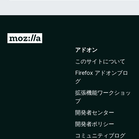
M
o
アドオン
z
このサイトについて
i
l
Firefox アドオンブロ
l
グ
a
拡張機能ワークショッ
の
プ
ホ
ー
開発者センター
ム
開発者ポリシー
ペ
コミュニティブログ
ー