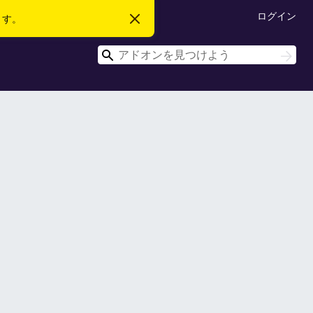
ログイン
ます。
こ
の
お
検
知
検
ら
索
索
せ
を
閉
じ
る