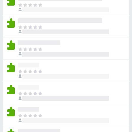
ま
だ
評
価
ま
さ
だ
れ
評
て
価
い
ま
さ
ま
だ
れ
せ
評
て
ん
価
い
ま
さ
ま
だ
れ
せ
評
て
ん
価
い
ま
さ
ま
だ
れ
せ
評
て
ん
価
い
ま
さ
ま
だ
れ
せ
評
て