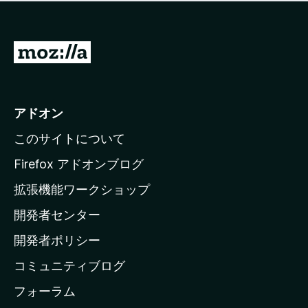
価
せ
さ
ん
れ
て
M
い
o
ま
z
せ
ん
i
アドオン
l
このサイトについて
l
a
Firefox アドオンブログ
の
拡張機能ワークショップ
ホ
開発者センター
ー
ム
開発者ポリシー
ペ
コミュニティブログ
ー
ジ
フォーラム