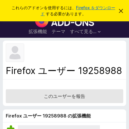
検
ログイン
これらのアドオンを使用するには、
Firefox をダウンロー
こ
索
ド
する必要があります。
の
F
お
i
知
ら
r
拡張機能
テーマ
すべて見る...
せ
e
を
閉
f
じ
o
る
x
ブ
Firefox ユーザー 19258988
ラ
ウ
ザ
ー
このユーザーを報告
ア
ド
オ
Firefox ユーザー 19258988 の拡張機能
ン