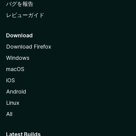
へ
バグを報告
レビューガイド
Download
Download Firefox
Windows
macOS
iOS
Android
Linux
All
Latest Builds