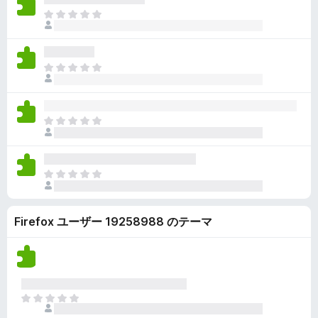
ん
価
い
ま
さ
ま
だ
れ
せ
評
て
ん
価
い
ま
さ
ま
だ
れ
せ
評
て
ん
価
い
ま
さ
ま
だ
れ
せ
評
て
ん
価
い
ま
さ
ま
だ
れ
せ
評
て
ん
Firefox ユーザー 19258988 のテーマ
価
い
さ
ま
れ
せ
て
ん
い
ま
ま
せ
だ