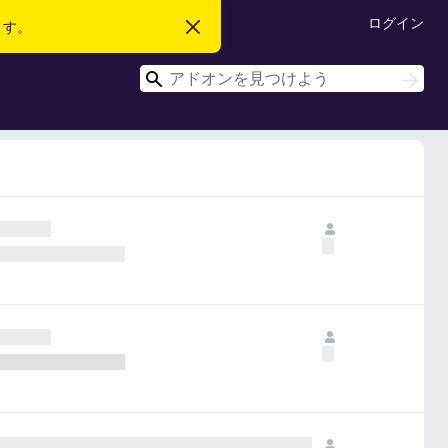
ログイン
ます。
こ
の
お
検
知
検
ら
索
索
せ
を
閉
じ
る