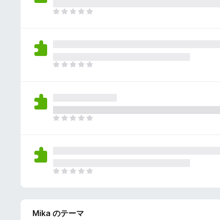
さ
ん
れ
ま
て
だ
い
評
ま
価
せ
さ
ん
れ
ま
て
だ
い
評
ま
価
せ
さ
ん
れ
ま
て
だ
い
評
ま
価
せ
さ
ん
れ
ま
て
だ
い
評
ま
価
せ
Mika のテーマ
さ