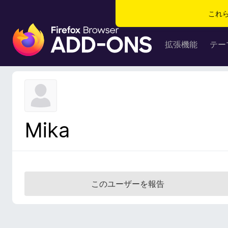
これ
F
i
拡張機能
テー
r
e
f
o
x
ブ
Mika
ラ
ウ
ザ
ー
ア
このユーザーを報告
ド
オ
ン