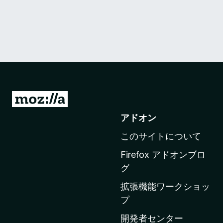
M
o
アドオン
z
このサイトについて
i
l
Firefox アドオンブロ
l
グ
a
拡張機能ワークショッ
の
プ
ホ
ー
開発者センター