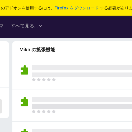
らのアドオンを使用するには、
Firefox をダウンロード
する必要があり
マ
すべて見る...
Mika の拡張機能
ま
だ
評
価
さ
れ
ま
て
だ
い
評
ま
価