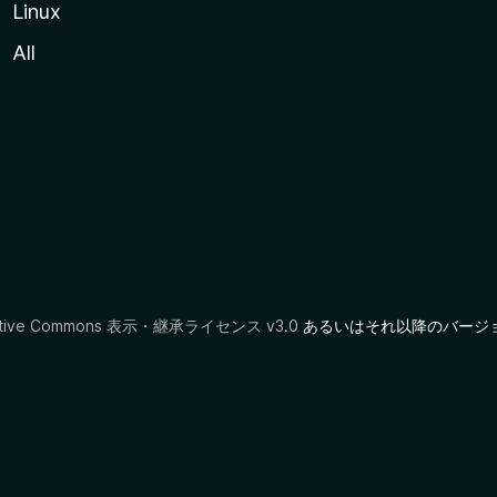
Linux
All
ative Commons 表示・継承ライセンス v3.0
あるいはそれ以降のバージ