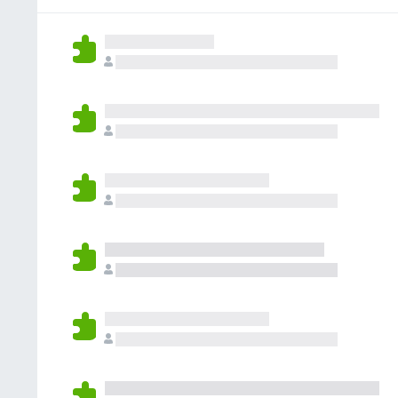
ん
れ
て
い
ま
せ
ん