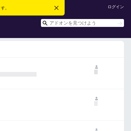
ログイン
ます。
こ
の
お
検
知
検
ら
索
索
せ
を
閉
じ
る