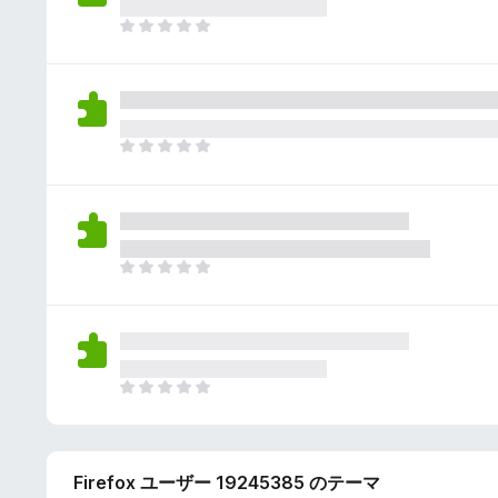
さ
ん
れ
ま
て
だ
い
評
ま
価
せ
さ
ん
れ
ま
て
だ
い
評
ま
価
せ
さ
ん
れ
ま
て
だ
い
評
ま
価
せ
さ
ん
れ
ま
て
だ
い
評
ま
価
せ
Firefox ユーザー 19245385 のテーマ
さ