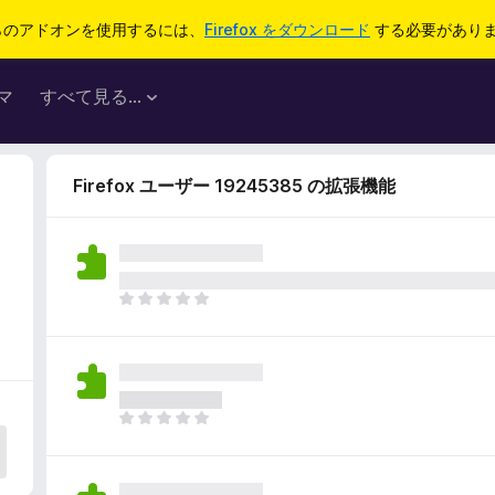
らのアドオンを使用するには、
Firefox をダウンロード
する必要があり
マ
すべて見る...
Firefox ユーザー 19245385 の拡張機能
ま
だ
評
価
さ
れ
ま
て
だ
い
評
ま
価