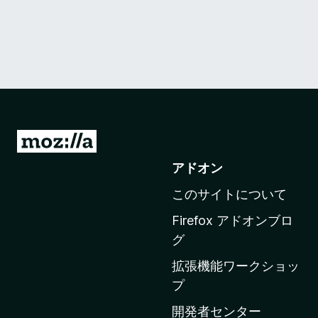
M
o
アドオン
z
このサイトについて
i
l
Firefox アドオンブロ
l
グ
a
拡張機能ワークショッ
の
プ
ホ
ー
開発者センター