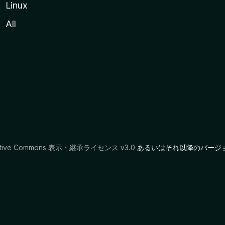
Linux
All
ative Commons 表示・継承ライセンス v3.0
あるいはそれ以降のバージ