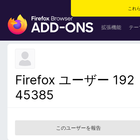
これ
F
i
拡張機能
テー
r
e
f
o
x
ブ
Firefox ユーザー 192
ラ
ウ
45385
ザ
ー
ア
ド
オ
このユーザーを報告
ン