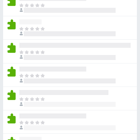
ま
だ
評
価
ま
さ
だ
れ
評
て
価
い
ま
さ
ま
だ
れ
せ
評
て
ん
価
い
ま
さ
ま
だ
れ
せ
評
て
ん
価
い
ま
さ
ま
だ
れ
せ
評
て
ん
価
い
ま
さ
ま
だ
れ
せ
評
て