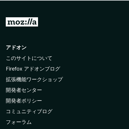
価
せ
さ
ん
れ
て
M
い
o
ま
z
せ
ん
i
アドオン
l
このサイトについて
l
a
Firefox アドオンブログ
の
拡張機能ワークショップ
ホ
開発者センター
ー
ム
開発者ポリシー
ペ
コミュニティブログ
ー
ジ
フォーラム