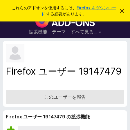
検
ログイン
これらのアドオンを使用するには、
Firefox をダウンロー
こ
索
ド
する必要があります。
の
F
お
i
知
ら
r
拡張機能
テーマ
すべて見る...
せ
e
を
閉
f
じ
o
る
x
ブ
Firefox ユーザー 19147479
ラ
ウ
ザ
ー
このユーザーを報告
ア
ド
オ
Firefox ユーザー 19147479 の拡張機能
ン