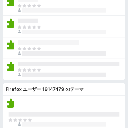
ん
価
い
ま
さ
ま
だ
れ
せ
評
て
ん
価
い
ま
さ
ま
だ
れ
せ
評
て
ん
価
い
ま
さ
ま
だ
れ
せ
評
て
ん
価
い
ま
さ
ま
だ
れ
せ
評
て
ん
Firefox ユーザー 19147479 のテーマ
価
い
さ
ま
れ
せ
て
ん
い
ま
ま
せ
だ