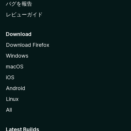
へ
バグを報告
レビューガイド
Download
Download Firefox
Windows
macOS
iOS
Android
Linux
All
Latest Builds