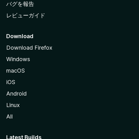
へ
バグを報告
レビューガイド
Download
Download Firefox
Windows
macOS
iOS
Android
Linux
All
Latest Builds