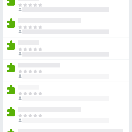
ま
だ
評
価
ま
さ
だ
れ
評
て
価
い
ま
さ
ま
だ
れ
せ
評
て
ん
価
い
ま
さ
ま
だ
れ
せ
評
て
ん
価
い
ま
さ
ま
だ
れ
せ
評
て
ん
価
い
ま
さ
ま
だ
れ
せ
評
て