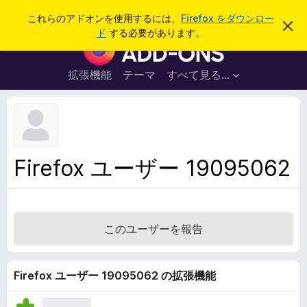
検
ログイン
これらのアドオンを使用するには、
Firefox をダウンロー
こ
索
ド
する必要があります。
の
F
お
i
知
ら
r
拡張機能
テーマ
すべて見る...
せ
e
を
閉
f
じ
o
る
x
ブ
Firefox ユーザー 19095062
ラ
ウ
ザ
ー
このユーザーを報告
ア
ド
オ
Firefox ユーザー 19095062 の拡張機能
ン