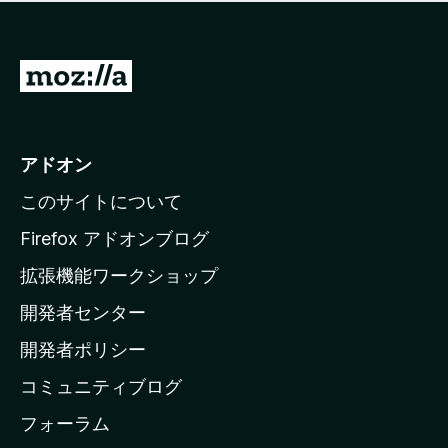
価
せ
さ
ん
れ
て
M
い
o
ま
z
せ
ん
i
アドオン
l
このサイトについて
l
a
Firefox アドオンブログ
の
拡張機能ワークショップ
ホ
開発者センター
ー
ム
開発者ポリシー
ペ
コミュニティブログ
ー
ジ
フォーラム