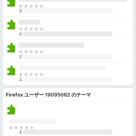
ん
価
い
ま
さ
ま
だ
れ
せ
評
て
ん
価
い
ま
さ
ま
だ
れ
せ
評
て
ん
価
い
ま
さ
ま
だ
れ
せ
評
て
ん
価
い
ま
さ
ま
だ
れ
せ
評
て
ん
Firefox ユーザー 19095062 のテーマ
価
い
さ
ま
れ
せ
て
ん
い
ま
ま
せ
だ