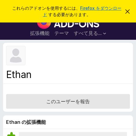
検
ログイン
これらのアドオンを使用するには、
Firefox をダウンロー
こ
索
ド
する必要があります。
の
F
お
i
知
ら
r
拡張機能
テーマ
すべて見る...
せ
e
を
閉
f
じ
o
る
x
ブ
Ethan
ラ
ウ
ザ
ー
このユーザーを報告
ア
ド
オ
Ethan の拡張機能
ン