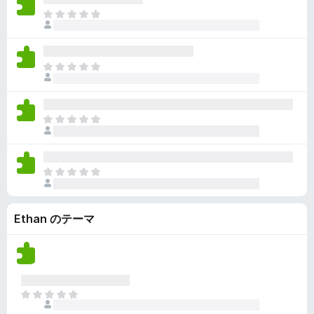
ん
価
い
ま
さ
ま
だ
れ
せ
評
て
ん
価
い
ま
さ
ま
だ
れ
せ
評
て
ん
価
い
ま
さ
ま
だ
れ
せ
評
て
ん
価
い
ま
さ
ま
だ
れ
せ
評
て
ん
Ethan のテーマ
価
い
さ
ま
れ
せ
て
ん
い
ま
ま
せ
だ