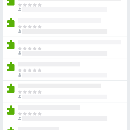
ま
だ
評
価
ま
さ
だ
れ
評
て
価
い
ま
さ
ま
だ
れ
せ
評
て
ん
価
い
ま
さ
ま
だ
れ
せ
評
て
ん
価
い
ま
さ
ま
だ
れ
せ
評
て
ん
価
い
ま
さ
ま
だ
れ
せ
評
て