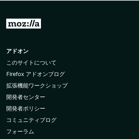
価
せ
さ
ん
れ
て
M
い
o
ま
z
せ
ん
i
アドオン
l
このサイトについて
l
a
Firefox アドオンブログ
の
拡張機能ワークショップ
ホ
開発者センター
ー
ム
開発者ポリシー
ペ
コミュニティブログ
ー
ジ
フォーラム