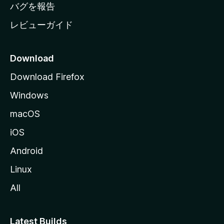
へ
バグを報告
レビューガイド
Download
Download Firefox
Windows
macOS
iOS
Android
Linux
All
Latest Builds