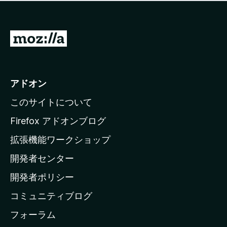
価
せ
さ
ん
れ
て
M
い
o
ま
z
せ
ん
i
アドオン
l
このサイトについて
l
a
Firefox アドオンブログ
の
拡張機能ワークショップ
ホ
開発者センター
ー
ム
開発者ポリシー
ペ
コミュニティブログ
ー
ジ
フォーラム