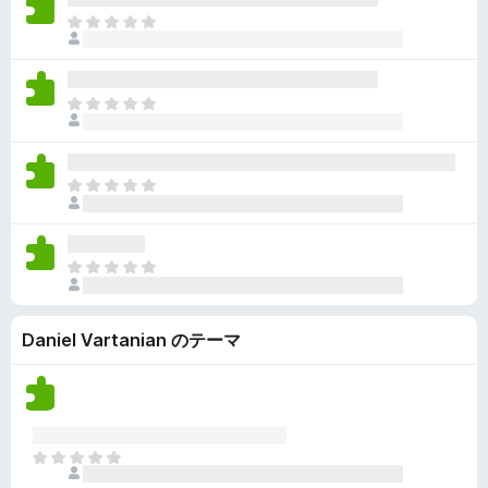
ん
価
い
ま
さ
ま
だ
れ
せ
評
て
ん
価
い
ま
さ
ま
だ
れ
せ
評
て
ん
価
い
ま
さ
ま
だ
れ
せ
評
て
ん
価
い
ま
さ
ま
だ
れ
せ
評
て
ん
Daniel Vartanian のテーマ
価
い
さ
ま
れ
せ
て
ん
い
ま
ま
せ
だ