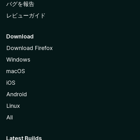
へ
バグを報告
レビューガイド
Download
Download Firefox
Windows
macOS
iOS
Android
Linux
All
Latest Builds