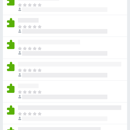
ま
だ
評
価
ま
さ
だ
れ
評
て
価
い
ま
さ
ま
だ
れ
せ
評
て
ん
価
い
ま
さ
ま
だ
れ
せ
評
て
ん
価
い
ま
さ
ま
だ
れ
せ
評
て
ん
価
い
ま
さ
ま
だ
れ
せ
評
て