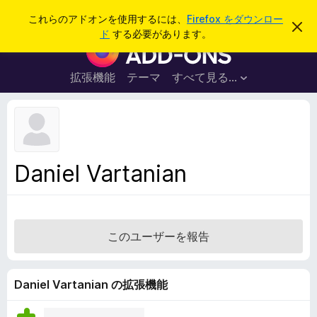
検
ログイン
これらのアドオンを使用するには、
Firefox をダウンロー
こ
索
ド
する必要があります。
の
F
お
i
知
ら
r
拡張機能
テーマ
すべて見る...
せ
e
を
閉
f
じ
o
る
x
ブ
Daniel Vartanian
ラ
ウ
ザ
ー
このユーザーを報告
ア
ド
オ
Daniel Vartanian の拡張機能
ン