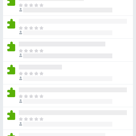
ま
だ
評
価
ま
さ
だ
れ
評
て
価
い
ま
さ
ま
だ
れ
せ
評
て
ん
価
い
ま
さ
ま
だ
れ
せ
評
て
ん
価
い
ま
さ
ま
だ
れ
せ
評
て
ん
価
い
ま
さ
ま
だ
れ
せ
評
て