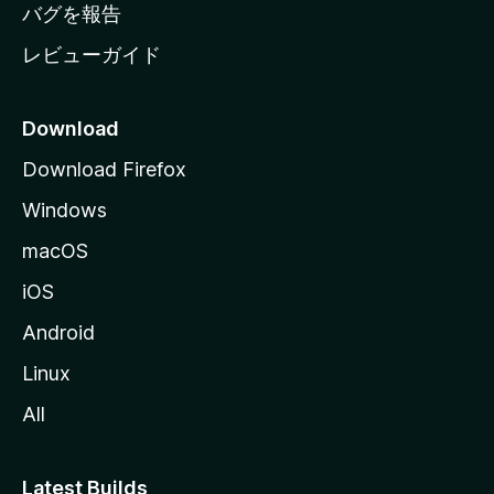
へ
バグを報告
レビューガイド
Download
Download Firefox
Windows
macOS
iOS
Android
Linux
All
Latest Builds