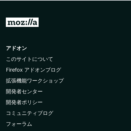
価
せ
さ
ん
れ
て
M
い
o
ま
z
せ
ん
i
アドオン
l
このサイトについて
l
a
Firefox アドオンブログ
の
拡張機能ワークショップ
ホ
開発者センター
ー
ム
開発者ポリシー
ペ
コミュニティブログ
ー
ジ
フォーラム