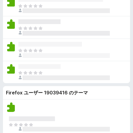
ん
価
い
ま
さ
ま
だ
れ
せ
評
て
ん
価
い
ま
さ
ま
だ
れ
せ
評
て
ん
価
い
ま
さ
ま
だ
れ
せ
評
て
ん
価
い
ま
さ
ま
だ
れ
せ
評
て
ん
Firefox ユーザー 19039416 のテーマ
価
い
さ
ま
れ
せ
て
ん
い
ま
ま
せ
だ