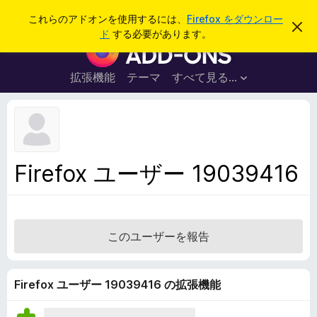
検
ログイン
これらのアドオンを使用するには、
Firefox をダウンロー
こ
索
ド
する必要があります。
の
F
お
i
知
ら
r
拡張機能
テーマ
すべて見る...
せ
e
を
閉
f
じ
o
る
x
ブ
Firefox ユーザー 19039416
ラ
ウ
ザ
ー
このユーザーを報告
ア
ド
オ
Firefox ユーザー 19039416 の拡張機能
ン