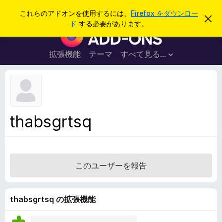
検
ログイン
これらのアドオンを使用するには、
Firefox をダウンロー
こ
索
ド
する必要があります。
の
F
お
i
知
ら
r
拡張機能
テーマ
すべて見る...
せ
e
を
閉
f
じ
o
る
x
ブ
thabsgrtsq
ラ
ウ
ザ
ー
このユーザーを報告
ア
ド
オ
thabsgrtsq の拡張機能
ン