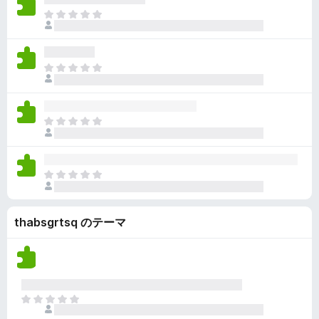
ん
価
い
ま
さ
ま
だ
れ
せ
評
て
ん
価
い
ま
さ
ま
だ
れ
せ
評
て
ん
価
い
ま
さ
ま
だ
れ
せ
評
て
ん
価
い
ま
さ
ま
だ
れ
せ
評
て
ん
thabsgrtsq のテーマ
価
い
さ
ま
れ
せ
て
ん
い
ま
ま
せ
だ