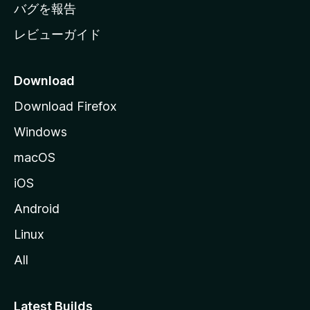
へ
バグを報告
レビューガイド
Download
Download Firefox
Windows
macOS
iOS
Android
Linux
All
Latest Builds