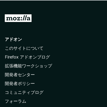
価
せ
さ
ん
れ
て
M
い
o
ま
z
せ
ん
i
アドオン
l
このサイトについて
l
a
Firefox アドオンブログ
の
拡張機能ワークショップ
ホ
開発者センター
ー
ム
開発者ポリシー
ペ
コミュニティブログ
ー
ジ
フォーラム