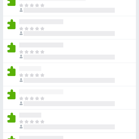
ま
だ
評
価
ま
さ
だ
れ
評
て
価
い
ま
さ
ま
だ
れ
せ
評
て
ん
価
い
ま
さ
ま
だ
れ
せ
評
て
ん
価
い
ま
さ
ま
だ
れ
せ
評
て
ん
価
い
ま
さ
ま
だ
れ
せ
評
て