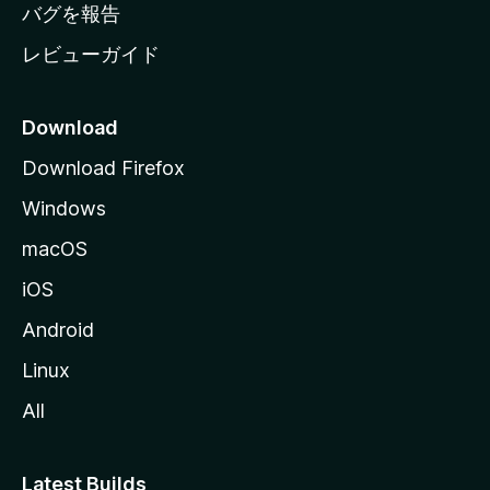
へ
バグを報告
レビューガイド
Download
Download Firefox
Windows
macOS
iOS
Android
Linux
All
Latest Builds