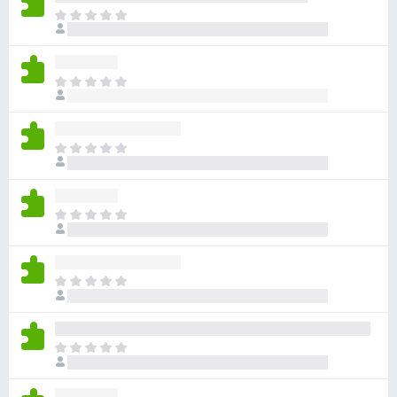
ま
だ
評
価
ま
さ
だ
れ
評
て
価
い
ま
さ
ま
だ
れ
せ
評
て
ん
価
い
ま
さ
ま
だ
れ
せ
評
て
ん
価
い
ま
さ
ま
だ
れ
せ
評
て
ん
価
い
ま
さ
ま
だ
れ
せ
評
て