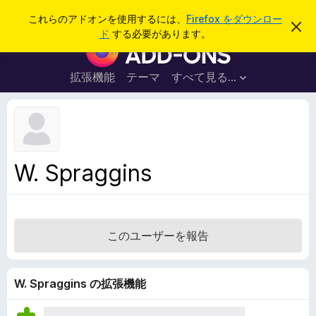
検
ログイン
これらのアドオンを使用するには、
Firefox をダウンロー
こ
索
ド
する必要があります。
の
F
お
i
知
ら
r
拡張機能
テーマ
すべて見る...
せ
e
を
閉
f
じ
o
る
x
ブ
W. Spraggins
ラ
ウ
ザ
ー
このユーザーを報告
ア
ド
オ
W. Spraggins の拡張機能
ン