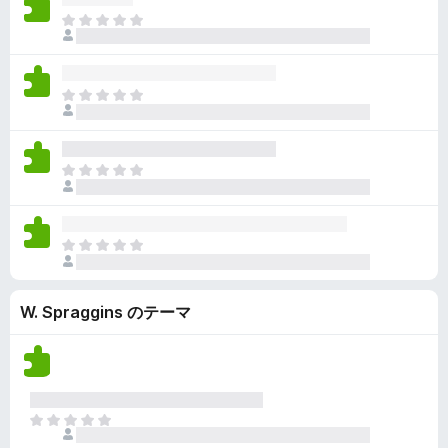
ん
価
い
ま
さ
ま
だ
れ
せ
評
て
ん
価
い
ま
さ
ま
だ
れ
せ
評
て
ん
価
い
ま
さ
ま
だ
れ
せ
評
て
ん
価
い
ま
さ
ま
だ
れ
せ
評
て
ん
W. Spraggins のテーマ
価
い
さ
ま
れ
せ
て
ん
い
ま
ま
せ
だ