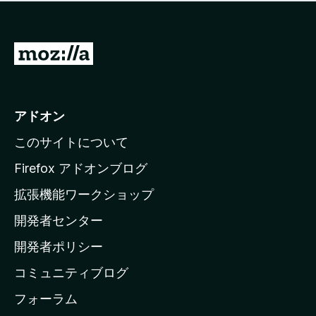
価
せ
さ
ん
れ
て
M
い
o
ま
z
せ
ん
i
アドオン
l
このサイトについて
l
a
Firefox アドオンブログ
の
拡張機能ワークショップ
ホ
開発者センター
ー
ム
開発者ポリシー
ペ
コミュニティブログ
ー
ジ
フォーラム