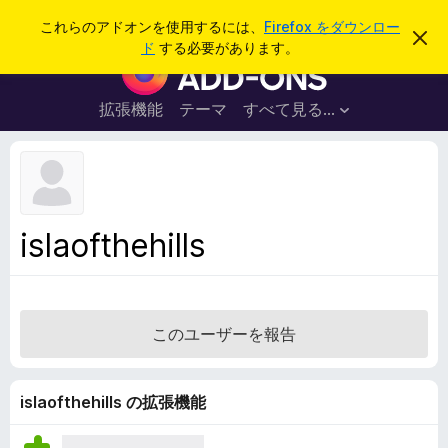
検
ログイン
これらのアドオンを使用するには、
Firefox をダウンロー
こ
索
ド
する必要があります。
の
F
お
i
知
ら
r
拡張機能
テーマ
すべて見る...
せ
e
を
閉
f
じ
o
る
x
ブ
islaofthehills
ラ
ウ
ザ
ー
このユーザーを報告
ア
ド
オ
islaofthehills の拡張機能
ン