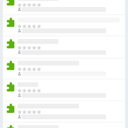
ま
だ
評
価
ま
さ
だ
れ
評
て
価
い
ま
さ
ま
だ
れ
せ
評
て
ん
価
い
ま
さ
ま
だ
れ
せ
評
て
ん
価
い
ま
さ
ま
だ
れ
せ
評
て
ん
価
い
ま
さ
ま
だ
れ
せ
評
て