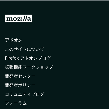
価
せ
さ
ん
れ
て
M
い
o
ま
z
せ
ん
i
アドオン
l
このサイトについて
l
a
Firefox アドオンブログ
の
拡張機能ワークショップ
ホ
開発者センター
ー
ム
開発者ポリシー
ペ
コミュニティブログ
ー
ジ
フォーラム