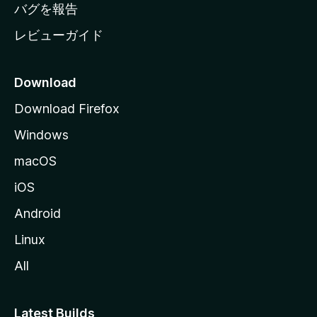
へ
バグを報告
レビューガイド
Download
Download Firefox
Windows
macOS
iOS
Android
Linux
All
Latest Builds