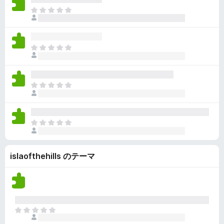
ん
価
い
ま
さ
ま
だ
れ
せ
評
て
ん
価
い
ま
さ
ま
だ
れ
せ
評
て
ん
価
い
ま
さ
ま
だ
れ
せ
評
て
ん
価
い
ま
さ
ま
だ
れ
せ
評
て
ん
islaofthehills のテーマ
価
い
さ
ま
れ
せ
て
ん
い
ま
ま
せ
だ