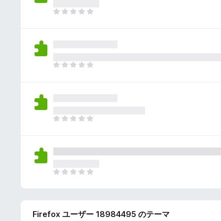
さ
ん
れ
ま
て
だ
い
評
ま
価
せ
さ
ん
れ
ま
て
だ
い
評
ま
価
せ
さ
ん
れ
ま
て
だ
い
評
ま
価
せ
さ
ん
れ
ま
て
だ
い
評
ま
価
せ
Firefox ユーザー 18984495 のテーマ
さ