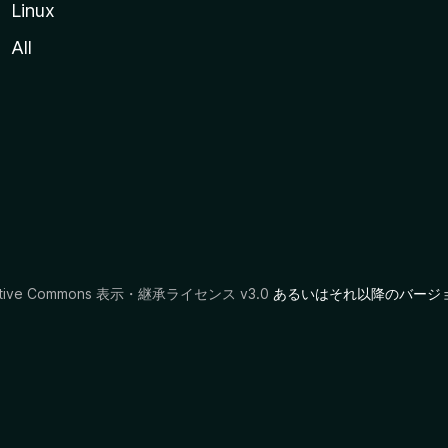
Linux
All
ative Commons 表示・継承ライセンス v3.0
あるいはそれ以降のバージ