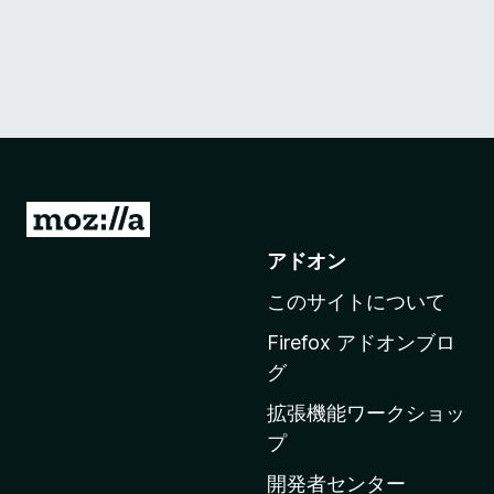
M
o
アドオン
z
このサイトについて
i
l
Firefox アドオンブロ
l
グ
a
拡張機能ワークショッ
の
プ
ホ
ー
開発者センター