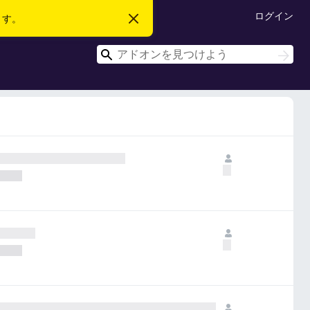
ログイン
ます。
こ
の
お
検
知
検
ら
索
索
せ
を
閉
じ
る