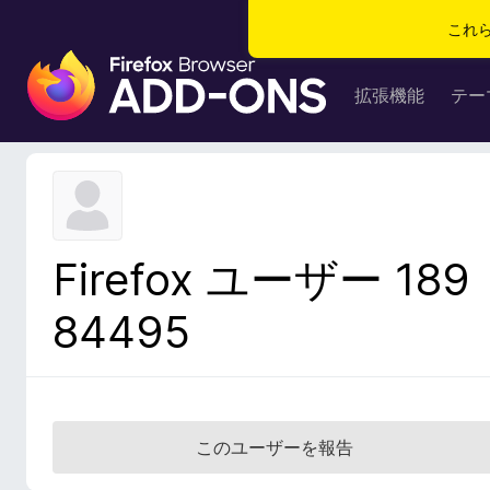
これ
F
i
拡張機能
テー
r
e
f
o
x
ブ
Firefox ユーザー 189
ラ
ウ
84495
ザ
ー
ア
ド
オ
このユーザーを報告
ン