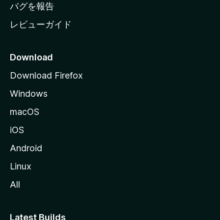
へ
バグを報告
レビューガイド
Download
Download Firefox
Windows
macOS
iOS
Android
Linux
All
Latest Builds