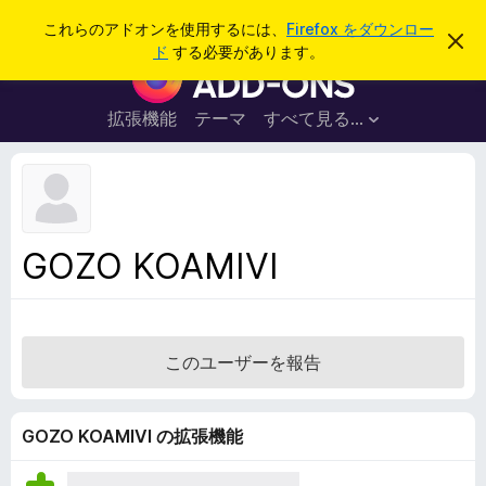
検
ログイン
これらのアドオンを使用するには、
Firefox をダウンロー
こ
索
ド
する必要があります。
の
F
お
i
知
ら
r
拡張機能
テーマ
すべて見る...
せ
e
を
閉
f
じ
o
る
x
ブ
GOZO KOAMIVI
ラ
ウ
ザ
ー
このユーザーを報告
ア
ド
オ
GOZO KOAMIVI の拡張機能
ン