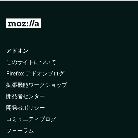
価
せ
さ
ん
れ
て
M
い
o
ま
z
せ
ん
i
アドオン
l
このサイトについて
l
a
Firefox アドオンブログ
の
拡張機能ワークショップ
ホ
開発者センター
ー
ム
開発者ポリシー
ペ
コミュニティブログ
ー
ジ
フォーラム