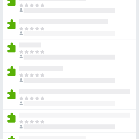
ま
だ
評
価
ま
さ
だ
れ
評
て
価
い
ま
さ
ま
だ
れ
せ
評
て
ん
価
い
ま
さ
ま
だ
れ
せ
評
て
ん
価
い
ま
さ
ま
だ
れ
せ
評
て
ん
価
い
ま
さ
ま
だ
れ
せ
評
て