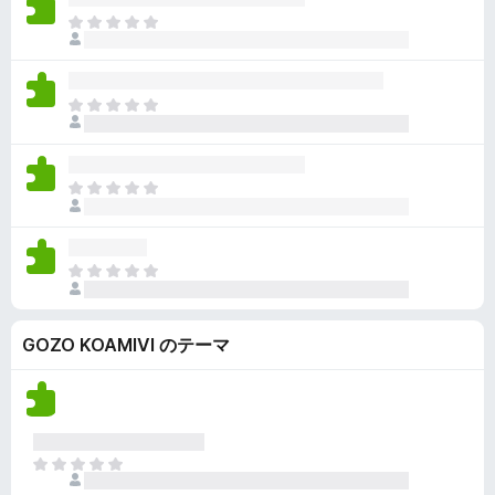
ん
価
い
ま
さ
ま
だ
れ
せ
評
て
ん
価
い
ま
さ
ま
だ
れ
せ
評
て
ん
価
い
ま
さ
ま
だ
れ
せ
評
て
ん
価
い
ま
さ
ま
だ
れ
せ
評
て
ん
GOZO KOAMIVI のテーマ
価
い
さ
ま
れ
せ
て
ん
い
ま
ま
せ
だ