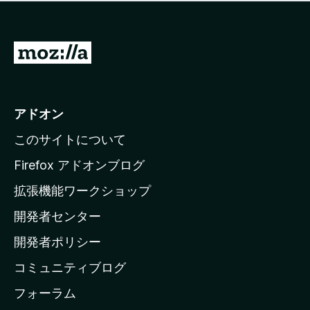
価
せ
さ
ん
れ
て
M
い
o
ま
z
せ
ん
i
アドオン
l
このサイトについて
l
a
Firefox アドオンブログ
の
拡張機能ワークショップ
ホ
開発者センター
ー
ム
開発者ポリシー
ペ
コミュニティブログ
ー
ジ
フォーラム