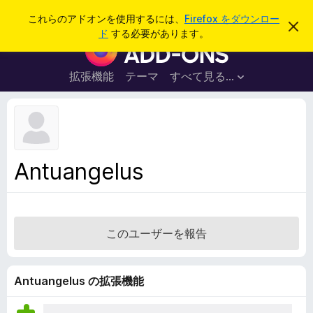
検
ログイン
これらのアドオンを使用するには、
Firefox をダウンロー
こ
索
ド
する必要があります。
の
F
お
i
知
ら
r
拡張機能
テーマ
すべて見る...
せ
e
を
閉
f
じ
o
る
x
ブ
Antuangelus
ラ
ウ
ザ
ー
このユーザーを報告
ア
ド
オ
Antuangelus の拡張機能
ン