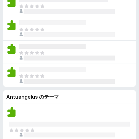
ん
価
い
ま
さ
ま
だ
れ
せ
評
て
ん
価
い
ま
さ
ま
だ
れ
せ
評
て
ん
価
い
ま
さ
ま
だ
れ
せ
評
て
ん
価
い
ま
さ
ま
だ
れ
せ
評
て
ん
Antuangelus のテーマ
価
い
さ
ま
れ
せ
て
ん
い
ま
ま
せ
だ