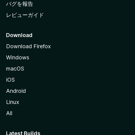
へ
バグを報告
レビューガイド
Download
Download Firefox
Windows
macOS
iOS
Android
Linux
All
Latest Builds