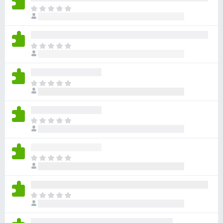
ま
だ
評
価
ま
さ
だ
れ
評
て
価
い
ま
さ
ま
だ
れ
せ
評
て
ん
価
い
ま
さ
ま
だ
れ
せ
評
て
ん
価
い
ま
さ
ま
だ
れ
せ
評
て
ん
価
い
ま
さ
ま
だ
れ
せ
評
て