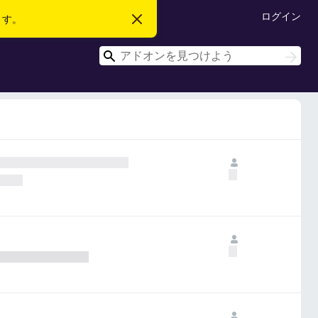
ログイン
ます。
こ
の
お
検
知
検
ら
索
索
せ
を
閉
じ
る