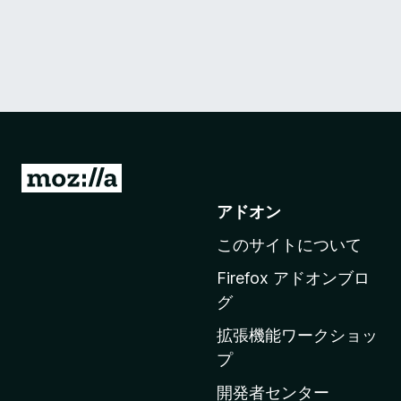
M
o
アドオン
z
このサイトについて
i
l
Firefox アドオンブロ
l
グ
a
拡張機能ワークショッ
の
プ
ホ
ー
開発者センター