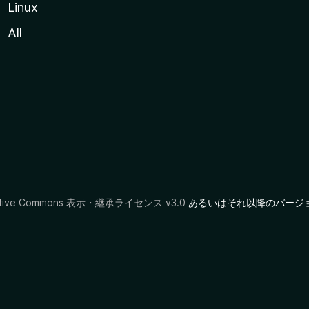
Linux
All
ative Commons 表示・継承ライセンス v3.0
あるいはそれ以降のバージ