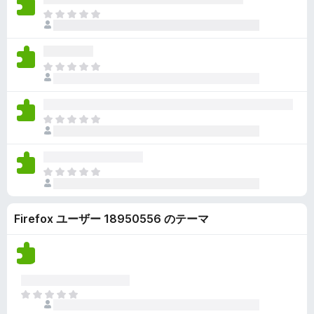
ん
価
い
ま
さ
ま
だ
れ
せ
評
て
ん
価
い
ま
さ
ま
だ
れ
せ
評
て
ん
価
い
ま
さ
ま
だ
れ
せ
評
て
ん
価
い
ま
さ
ま
だ
れ
せ
評
て
ん
Firefox ユーザー 18950556 のテーマ
価
い
さ
ま
れ
せ
て
ん
い
ま
ま
せ
だ