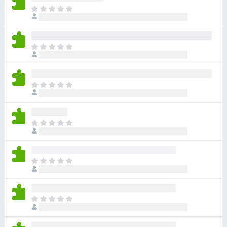
ま
だ
評
価
ま
さ
だ
れ
評
て
価
い
ま
さ
ま
だ
れ
せ
評
て
ん
価
い
ま
さ
ま
だ
れ
せ
評
て
ん
価
い
ま
さ
ま
だ
れ
せ
評
て
ん
価
い
ま
さ
ま
だ
れ
せ
評
て