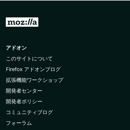
価
せ
さ
ん
れ
て
M
い
o
ま
z
せ
ん
i
アドオン
l
このサイトについて
l
a
Firefox アドオンブログ
の
拡張機能ワークショップ
ホ
開発者センター
ー
ム
開発者ポリシー
ペ
コミュニティブログ
ー
ジ
フォーラム