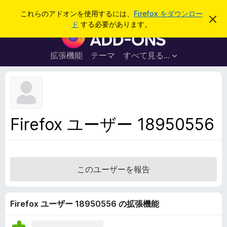
検
ログイン
これらのアドオンを使用するには、
Firefox をダウンロー
こ
索
ド
する必要があります。
の
F
お
i
知
ら
r
拡張機能
テーマ
すべて見る...
せ
e
を
閉
f
じ
o
る
x
ブ
Firefox ユーザー 18950556
ラ
ウ
ザ
ー
このユーザーを報告
ア
ド
オ
Firefox ユーザー 18950556 の拡張機能
ン