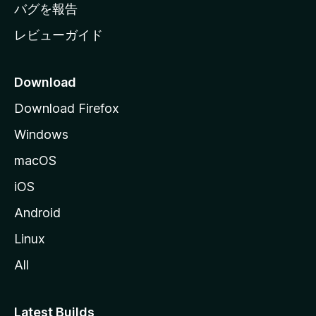
へ
バグを報告
レビューガイド
Download
Download Firefox
Windows
macOS
iOS
Android
Linux
All
Latest Builds