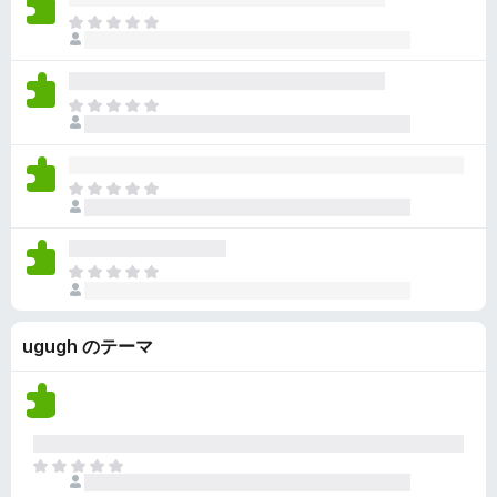
ん
価
い
ま
さ
ま
だ
れ
せ
評
て
ん
価
い
ま
さ
ま
だ
れ
せ
評
て
ん
価
い
ま
さ
ま
だ
れ
せ
評
て
ん
価
い
ま
さ
ま
だ
れ
せ
評
て
ん
ugugh のテーマ
価
い
さ
ま
れ
せ
て
ん
い
ま
ま
せ
だ