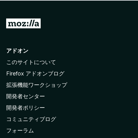
価
せ
さ
ん
れ
て
M
い
o
ま
z
せ
ん
i
アドオン
l
このサイトについて
l
a
Firefox アドオンブログ
の
拡張機能ワークショップ
ホ
開発者センター
ー
ム
開発者ポリシー
ペ
コミュニティブログ
ー
ジ
フォーラム