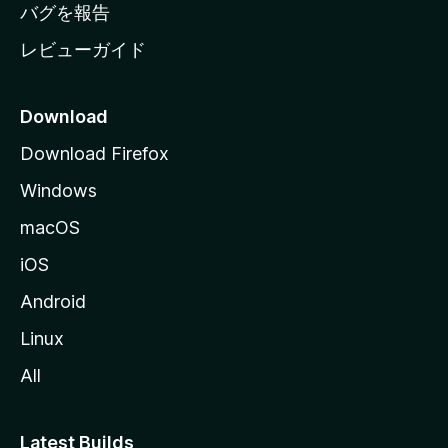
へ
バグを報告
レビューガイド
Download
Download Firefox
Windows
macOS
iOS
Android
Linux
All
Latest Builds