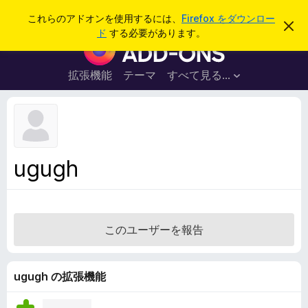
検
ログイン
これらのアドオンを使用するには、
Firefox をダウンロー
こ
索
ド
する必要があります。
の
F
お
i
知
ら
r
拡張機能
テーマ
すべて見る...
せ
e
を
閉
f
じ
o
る
x
ブ
ugugh
ラ
ウ
ザ
ー
このユーザーを報告
ア
ド
オ
ugugh の拡張機能
ン