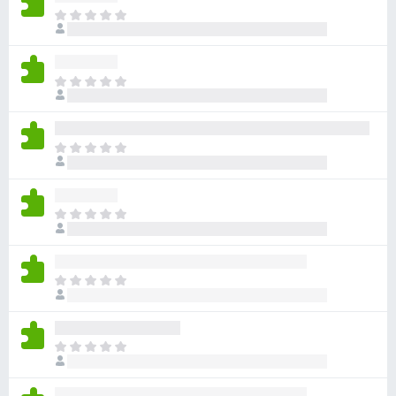
ま
だ
評
価
ま
さ
だ
れ
評
て
価
い
ま
さ
ま
だ
れ
せ
評
て
ん
価
い
ま
さ
ま
だ
れ
せ
評
て
ん
価
い
ま
さ
ま
だ
れ
せ
評
て
ん
価
い
ま
さ
ま
だ
れ
せ
評
て